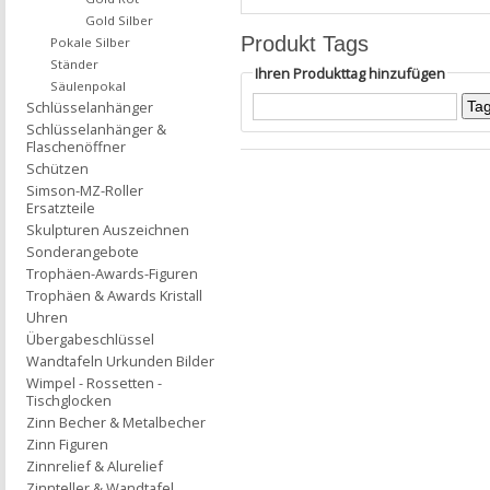
Gold Silber
Produkt Tags
Pokale Silber
Ständer
Ihren Produkttag hinzufügen
Säulenpokal
Schlüsselanhänger
Schlüsselanhänger &
Flaschenöffner
Schützen
Simson-MZ-Roller
Ersatzteile
Skulpturen Auszeichnen
Sonderangebote
Trophäen-Awards-Figuren
Trophäen & Awards Kristall
Uhren
Übergabeschlüssel
Wandtafeln Urkunden Bilder
Wimpel - Rossetten -
Tischglocken
Zinn Becher & Metalbecher
Zinn Figuren
Zinnrelief & Alurelief
Zinnteller & Wandtafel