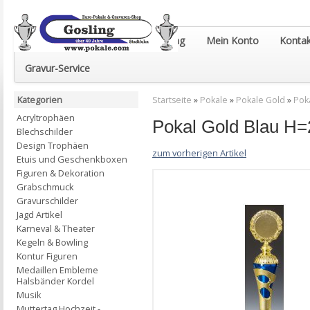
Euro-Pokale & Gravur-Shop Gosling
Mein Konto
Kontak
Gravur-Service
Kategorien
Startseite
»
Pokale
»
Pokale Gold
»
Pok
Acryltrophäen
Pokal Gold Blau H
Blechschilder
Design Trophäen
zum vorherigen Artikel
Etuis und Geschenkboxen
Figuren & Dekoration
Grabschmuck
Gravurschilder
Jagd Artikel
Karneval & Theater
Kegeln & Bowling
Kontur Figuren
Medaillen Embleme
Halsbänder Kordel
Musik
Muttertag Hochzeit -