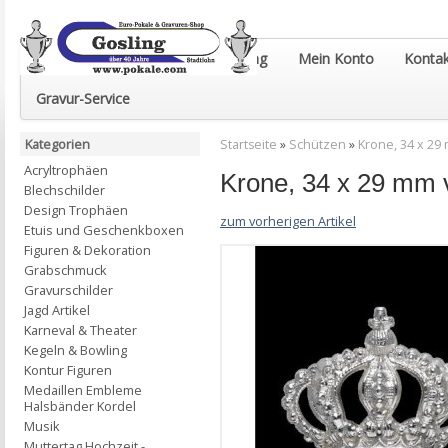
Euro-Pokale & Gravur-Shop Gosling
Mein Konto
Kontak
Gravur-Service
Kategorien
Startseite
»
Schützen
»
Krone, 34 x 29
Acryltrophäen
Krone, 34 x 29 mm v
Blechschilder
Design Trophäen
zum vorherigen Artikel
Etuis und Geschenkboxen
Figuren & Dekoration
Grabschmuck
Gravurschilder
Jagd Artikel
Karneval & Theater
Kegeln & Bowling
Kontur Figuren
Medaillen Embleme
Halsbänder Kordel
Musik
Muttertag Hochzeit -