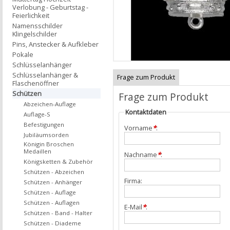
Verlobung - Geburtstag -
Feierlichkeit
Namensschilder
Klingelschilder
Pins, Anstecker & Aufkleber
Pokale
Schlüsselanhänger
Schlüsselanhänger &
Frage zum Produkt
Flaschenöffner
Schützen
Frage zum Produkt
Abzeichen-Auflage
Kontaktdaten
Auflage-S
Befestigungen
Vorname
*
:
Jubiläumsorden
Königin Broschen
Medaillen
Nachname
*
:
Königsketten & Zubehör
Schützen - Abzeichen
Firma:
Schützen - Anhänger
Schützen - Auflage
Schützen - Auflagen
E-Mail
*
:
Schützen - Band - Halter
Schützen - Diademe