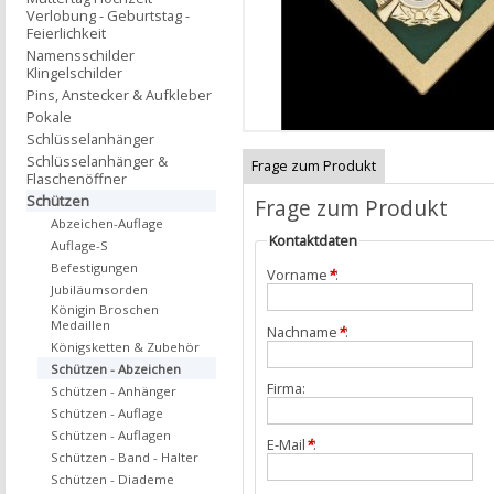
Verlobung - Geburtstag -
Feierlichkeit
Namensschilder
Klingelschilder
Pins, Anstecker & Aufkleber
Pokale
Schlüsselanhänger
Schlüsselanhänger &
Frage zum Produkt
Flaschenöffner
Schützen
Frage zum Produkt
Abzeichen-Auflage
Kontaktdaten
Auflage-S
Befestigungen
Vorname
*
:
Jubiläumsorden
Königin Broschen
Medaillen
Nachname
*
:
Königsketten & Zubehör
Schützen - Abzeichen
Firma:
Schützen - Anhänger
Schützen - Auflage
Schützen - Auflagen
E-Mail
*
:
Schützen - Band - Halter
Schützen - Diademe