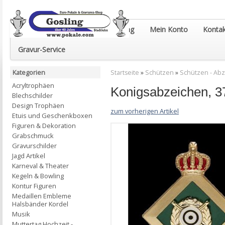
Euro-Pokale & Gravur-Shop Gosling
Mein Konto
Kontak
Gravur-Service
Kategorien
Startseite
»
Schützen
»
Schützen - Ab
Acryltrophäen
Konigsabzeichen, 37
Blechschilder
Design Trophäen
zum vorherigen Artikel
Etuis und Geschenkboxen
Figuren & Dekoration
Grabschmuck
Gravurschilder
Jagd Artikel
Karneval & Theater
Kegeln & Bowling
Kontur Figuren
Medaillen Embleme
Halsbänder Kordel
Musik
Muttertag Hochzeit -