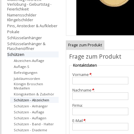
Verlobung - Geburtstag -
Feierlichkeit
Namensschilder
Klingelschilder
Pins, Anstecker & Aufkleber
Pokale
Schlüsselanhänger
Schlüsselanhänger &
Frage zum Produkt
Flaschenöffner
Schützen
Frage zum Produkt
Abzeichen-Auflage
Kontaktdaten
Auflage-S
Befestigungen
Vorname
*
:
Jubiläumsorden
Königin Broschen
Medaillen
Nachname
*
:
Königsketten & Zubehör
Schützen - Abzeichen
Firma:
Schützen - Anhänger
Schützen - Auflage
Schützen - Auflagen
E-Mail
*
:
Schützen - Band - Halter
Schützen - Diademe