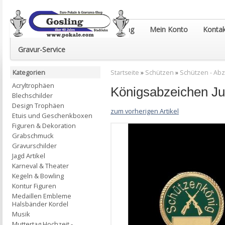
Euro-Pokale & Gravur-Shop Gosling
Mein Konto
Kontak
Gravur-Service
Kategorien
Startseite
»
Schützen
»
Schützen - Ab
Acryltrophäen
Königsabzeichen Ju
Blechschilder
Design Trophäen
zum vorherigen Artikel
Etuis und Geschenkboxen
Figuren & Dekoration
Grabschmuck
Gravurschilder
Jagd Artikel
Karneval & Theater
Kegeln & Bowling
Kontur Figuren
Medaillen Embleme
Halsbänder Kordel
Musik
Muttertag Hochzeit -