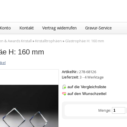
Konto
Kontakt
Vertrag widerrufen
Gravur-Service
n & Awards Kristall
»
Kristalltrophäen
»
Glastrophäe H: 160 mm
häe H: 160 mm
ikel
ArtikelNr.:
278-68126
Lieferzeit
: 3 - 4 Werktage
auf die Vergleichsliste
auf den Wunschzettel
Menge: