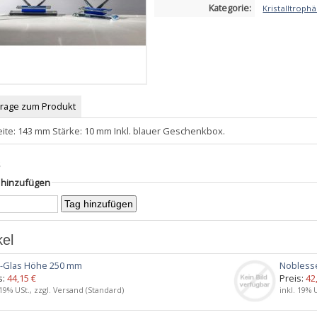
Kategorie:
Kristalltroph
Frage zum Produkt
ite: 143 mm Stärke: 10 mm Inkl. blauer Geschenkbox.
s
g hinzufügen
kel
E-Glas Höhe 250 mm
Nobless
s:
44,15 €
Preis:
42
 19% USt., zzgl. Versand (Standard)
inkl. 19% 