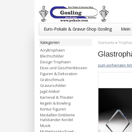
Euro-Pokale & Gravur-Shop Gosling
Mein 
Kategorien
Startseite
»
Trophäe
Acryltrophäen
Glastrop
Blechschilder
Design Trophäen
zum vorherigen Art
Etuis und Geschenkboxen
Figuren & Dekoration
Grabschmuck
Gravurschilder
Jagd Artikel
Karneval & Theater
Kegeln & Bowling
Kontur Figuren
Medaillen Embleme
Halsbänder Kordel
Musik
Muttertag Hochzeit -