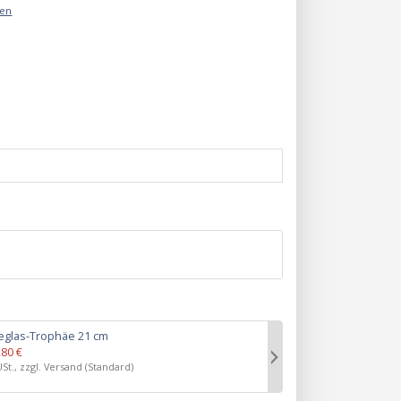
äen
eglas-Trophäe 21 cm
Glastrophäe
,80 €
Preis:
6,00 €
USt., zzgl. Versand (Standard)
inkl. 19% USt.,