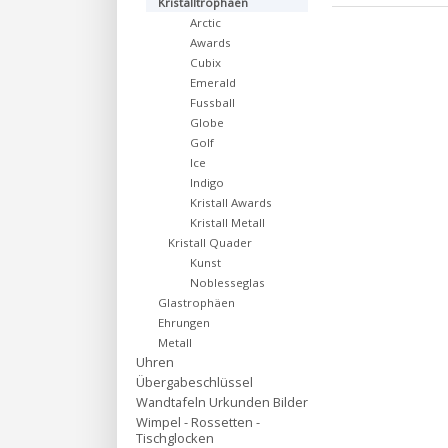
Kristalltrophäen
Arctic
Awards
Cubix
Emerald
Fussball
Globe
Golf
Ice
Indigo
Kristall Awards
Kristall Metall
Kristall Quader
Kunst
Noblesseglas
Glastrophäen
Ehrungen
Metall
Uhren
Übergabeschlüssel
Wandtafeln Urkunden Bilder
Wimpel - Rossetten -
Tischglocken