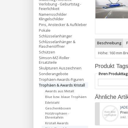
Verlobung - Geburtstag -
Feierlichkeit
Namensschilder
Klingelschilder
Pins, Anstecker & Aufkleber
Pokale
Schlüsselanhänger
Schlüsselanhänger &
Beschreibung
Flaschenöffner
Schützen
Höhe: 160 mm Bre
Simson-MZ-Roller
Ersatzteile
Produkt Tag
Skulpturen Auszeichnen
Ihren Produktta
Sonderangebote
Trophäen-Awards-Figuren
Trophäen & Awards Kristall
Awards aus Metall
Ähnliche Arti
Blue bzw. blaue Trophäen
Edelstahl
JAD
Geschenkboxen
Prei
Holztrophäen -
inkl.
Ehrentafeln
Kristall Awards