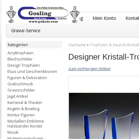
Euro-Pokale & Gravur-Shop Gosling
Mein Konto
Kontak
Gravur-Service
Kategorien
Startseite
»
Trophäen & Awards Kristall
Acryltrophäen
Designer Kristall-
Blechschilder
Design Trophäen
zum vorherigen Artikel
Etuis und Geschenkboxen
Figuren & Dekoration
Grabschmuck
Gravurschilder
Jagd Artikel
Karneval & Theater
Kegeln & Bowling
Kontur Figuren
Medaillen Embleme
Halsbänder Kordel
Musik
Muttertag Hochzeit -