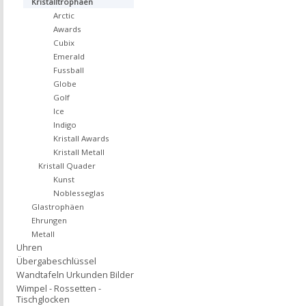
Kristalltrophäen
Arctic
Awards
Cubix
Emerald
Fussball
Globe
Golf
Ice
Indigo
Kristall Awards
Kristall Metall
Kristall Quader
Kunst
Noblesseglas
Glastrophäen
Ehrungen
Metall
Uhren
Übergabeschlüssel
Wandtafeln Urkunden Bilder
Wimpel - Rossetten -
Tischglocken