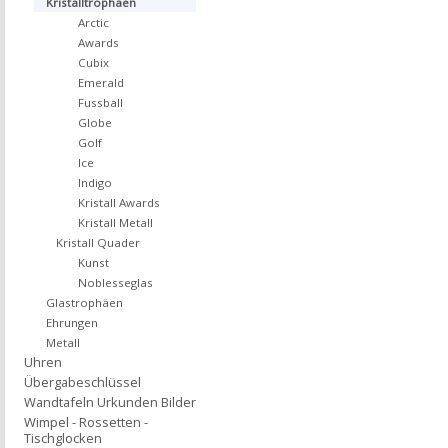
Kristalltrophäen
Arctic
Awards
Cubix
Emerald
Fussball
Globe
Golf
Ice
Indigo
Kristall Awards
Kristall Metall
Kristall Quader
Kunst
Noblesseglas
Glastrophäen
Ehrungen
Metall
Uhren
Übergabeschlüssel
Wandtafeln Urkunden Bilder
Wimpel - Rossetten -
Tischglocken