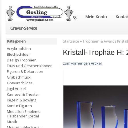
Euro-Pokale & Gravur-Shop Gosling
Mein Konto
Kontak
Gravur-Service
Kategorien
Startseite
»
Trophäen & Awards Kristall
Acryltrophäen
Kristall-Trophäe H
Blechschilder
Design Trophäen
zum vorherigen Artikel
Etuis und Geschenkboxen
Figuren & Dekoration
Grabschmuck
Gravurschilder
Jagd Artikel
Karneval & Theater
Kegeln & Bowling
Kontur Figuren
Medaillen Embleme
Halsbänder Kordel
Musik
Muttertag Hochzeit -