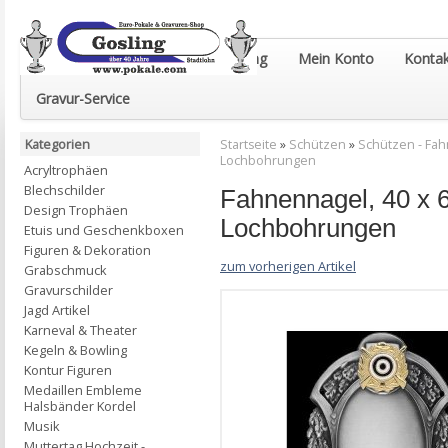
Euro-Pokale & Gravur-Shop Gosling
Mein Konto
Kontak
Gravur-Service
Kategorien
Startseite
»
Schützen
»
Schützen - Fa
Lochbohrungen
Acryltrophäen
Blechschilder
Fahnennagel, 40 x 69
Design Trophäen
Lochbohrungen
Etuis und Geschenkboxen
Figuren & Dekoration
zum vorherigen Artikel
Grabschmuck
Gravurschilder
Jagd Artikel
Karneval & Theater
Kegeln & Bowling
Kontur Figuren
Medaillen Embleme
Halsbänder Kordel
Musik
Muttertag Hochzeit -