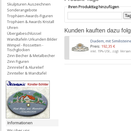
Skulpturen Auszeichnen
Ihren Produkttag hinzufügen
Sonderangebote
Trophäen-Awards-Figuren
Trophäen & Awards Kristall
Uhren
Kunden kauften dazu fol
Übergabeschlüssel
Wandtafeln Urkunden Bilder
Diadem, mit Similisteine
Wimpel - Rossetten -
Preis:
192,35 €
Tischglocken
inkl. 19% USt., zzgl. Versa
Zinn Becher & Metalbecher
Zinn Figuren
Zinnrelief & Alurelief
Zinnteller & Wandtafel
Informationen
Wir über uns