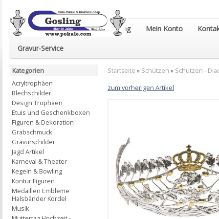
Euro-Pokale & Gravur-Shop Gosling
Mein Konto
Kontak
Gravur-Service
Kategorien
Startseite
»
Schützen
»
Schützen - Di
Acryltrophäen
zum vorherigen Artikel
Blechschilder
Design Trophäen
Etuis und Geschenkboxen
Figuren & Dekoration
Grabschmuck
Gravurschilder
Jagd Artikel
Karneval & Theater
Kegeln & Bowling
Kontur Figuren
Medaillen Embleme
Halsbänder Kordel
Musik
Muttertag Hochzeit -