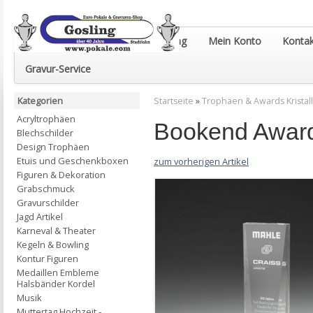
Euro-Pokale & Gravur-Shop Gosling
Mein Konto
Kontak
Gravur-Service
Kategorien
Startseite
»
Trophäen & Awards Kristall
Acryltrophäen
Bookend Award 
Blechschilder
Design Trophäen
Etuis und Geschenkboxen
zum vorherigen Artikel
Figuren & Dekoration
Grabschmuck
Gravurschilder
Jagd Artikel
Karneval & Theater
Kegeln & Bowling
Kontur Figuren
Medaillen Embleme
Halsbänder Kordel
Musik
Muttertag Hochzeit -