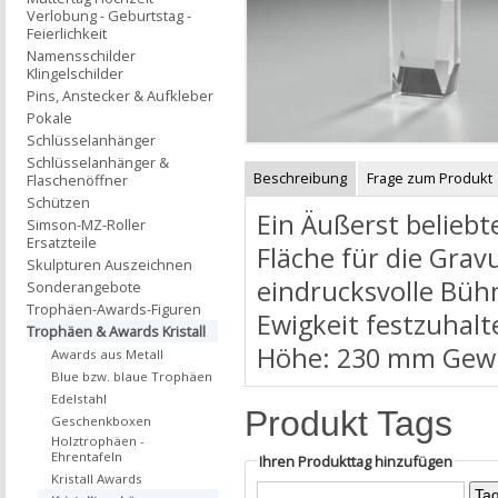
Verlobung - Geburtstag -
Feierlichkeit
Namensschilder
Klingelschilder
Pins, Anstecker & Aufkleber
Pokale
Schlüsselanhänger
Schlüsselanhänger &
Beschreibung
Frage zum Produkt
Flaschenöffner
Schützen
Ein Äußerst beliebt
Simson-MZ-Roller
Ersatzteile
Fläche für die Grav
Skulpturen Auszeichnen
eindrucksvolle Büh
Sonderangebote
Trophäen-Awards-Figuren
Ewigkeit festzuhal
Trophäen & Awards Kristall
Höhe: 230 mm Gewic
Awards aus Metall
Blue bzw. blaue Trophäen
Edelstahl
Produkt Tags
Geschenkboxen
Holztrophäen -
Ehrentafeln
Ihren Produkttag hinzufügen
Kristall Awards