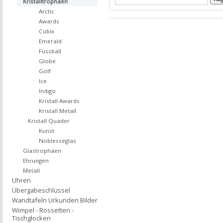
Kristalltrophäen
Arctic
Awards
Cubix
Emerald
Fussball
Globe
Golf
Ice
Indigo
Kristall Awards
Kristall Metall
Kristall Quader
Kunst
Noblesseglas
Glastrophäen
Ehrungen
Metall
Uhren
Übergabeschlüssel
Wandtafeln Urkunden Bilder
Wimpel - Rossetten -
Tischglocken