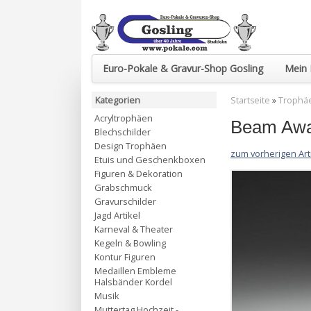
Euro-Pokale & Gravur-Shop Gosling
Mein 
Kategorien
Startseite
»
Trophäe
Acryltrophäen
Beam Awar
Blechschilder
Design Trophäen
zum vorherigen Art
Etuis und Geschenkboxen
Figuren & Dekoration
Grabschmuck
Gravurschilder
Jagd Artikel
Karneval & Theater
Kegeln & Bowling
Kontur Figuren
Medaillen Embleme
Halsbänder Kordel
Musik
Muttertag Hochzeit -