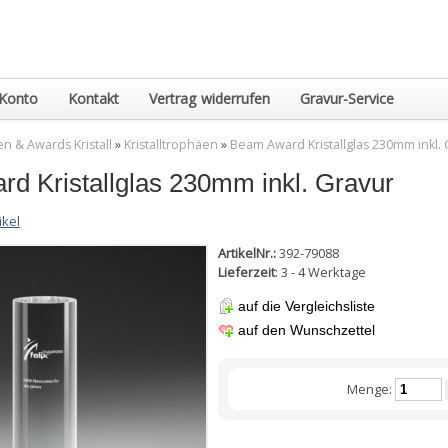
Konto
Kontakt
Vertrag widerrufen
Gravur-Service
n & Awards Kristall
»
Kristalltrophäen
»
Beam Award Kristallglas 230mm inkl. 
d Kristallglas 230mm inkl. Gravur
ikel
ArtikelNr.:
392-79088
Lieferzeit
: 3 - 4 Werktage
auf die Vergleichsliste
auf den Wunschzettel
Menge: