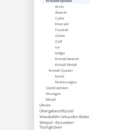
Kristalltrophäen
Arctic
Awards
Cubix
Emerald
Fussball
Globe
Golf
Ice
Indigo
Kristall Awards
Kristall Metall
Kristall Quader
Kunst
Noblesseglas
Glastrophäen
Ehrungen
Metall
Uhren
Übergabeschlüssel
Wandtafeln Urkunden Bilder
Wimpel - Rossetten -
Tischglocken