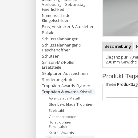
Verlobung - Geburtstag -
Feierlichkeit
Namensschilder
Klingelschilder
Pins, Anstecker & Aufkleber
Pokale
Schlüsselanhänger
Schlüsselanhänger &
Beschreibung
Flaschenöffner
Schützen
Eleganz pur: 70mm
230 mm Gewicht: 
Simson-MZ-Roller
Ersatzteile
Skulpturen Auszeichnen
Produkt Tag
Sonderangebote
Ihren Produktta
Trophäen-Awards-Figuren
Trophäen & Awards Kristall
Awards aus Metall
Blue bzw. blaue Trophäen
Edelstahl
Geschenkboxen
Holztrophäen -
Ehrentafeln
Kristall Awards