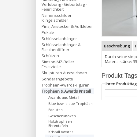
Verlobung - Geburtstag -
Feierlichkeit
Namensschilder
Klingelschilder
Pins, Anstecker & Aufkleber
Pokale
Schlüsselanhänger
Schlüsselanhänger &
Beschreibung
Flaschenöffner
Schützen
Durch seine simpl
Materialstärke: 
Simson-MZ-Roller
Ersatzteile
Skulpturen Auszeichnen
Produkt Tag
Sonderangebote
Ihren Produktta
Trophäen-Awards-Figuren
Trophäen & Awards Kristall
Awards aus Metall
Blue bzw. blaue Trophäen
Edelstahl
Geschenkboxen
Holztrophäen -
Ehrentafeln
Kristall Awards