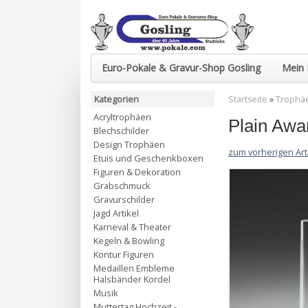
Euro-Pokale & Gravur-Shop Gosling
Mein 
Kategorien
Startseite
»
Trophäe
Acryltrophäen
Plain Awa
Blechschilder
Design Trophäen
zum vorherigen Art
Etuis und Geschenkboxen
Figuren & Dekoration
Grabschmuck
Gravurschilder
Jagd Artikel
Karneval & Theater
Kegeln & Bowling
Kontur Figuren
Medaillen Embleme
Halsbänder Kordel
Musik
Muttertag Hochzeit -