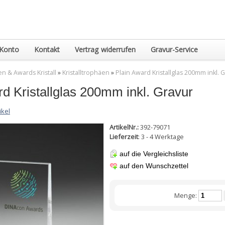
Konto
Kontakt
Vertrag widerrufen
Gravur-Service
n & Awards Kristall
»
Kristalltrophäen
»
Plain Award Kristallglas 200mm inkl. 
rd Kristallglas 200mm inkl. Gravur
ikel
ArtikelNr.:
392-79071
Lieferzeit
: 3 - 4 Werktage
auf die Vergleichsliste
auf den Wunschzettel
Menge: