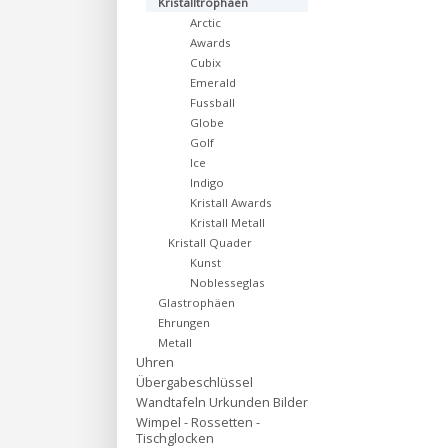
Kristalltrophäen
Arctic
Awards
Cubix
Emerald
Fussball
Globe
Golf
Ice
Indigo
Kristall Awards
Kristall Metall
Kristall Quader
Kunst
Noblesseglas
Glastrophäen
Ehrungen
Metall
Uhren
Übergabeschlüssel
Wandtafeln Urkunden Bilder
Wimpel - Rossetten -
Tischglocken