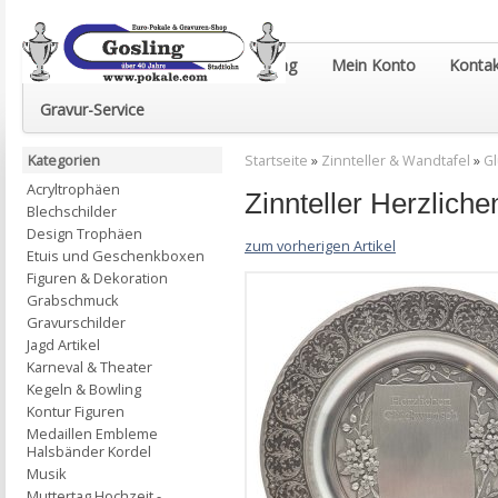
Euro-Pokale & Gravur-Shop Gosling
Mein Konto
Kontak
Gravur-Service
Kategorien
Startseite
»
Zinnteller & Wandtafel
»
G
Acryltrophäen
Zinnteller Herzlich
Blechschilder
Design Trophäen
zum vorherigen Artikel
Etuis und Geschenkboxen
Figuren & Dekoration
Grabschmuck
Gravurschilder
Jagd Artikel
Karneval & Theater
Kegeln & Bowling
Kontur Figuren
Medaillen Embleme
Halsbänder Kordel
Musik
Muttertag Hochzeit -