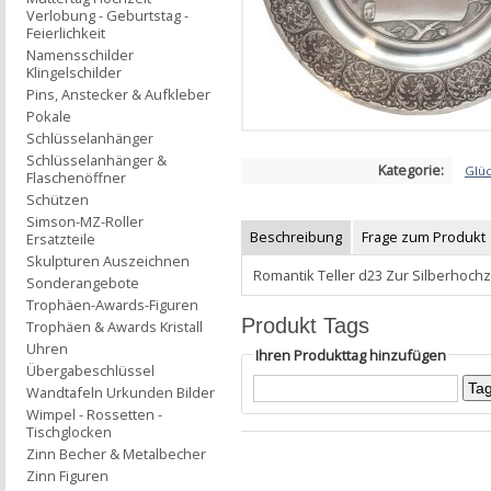
Verlobung - Geburtstag -
Feierlichkeit
Namensschilder
Klingelschilder
Pins, Anstecker & Aufkleber
Pokale
Schlüsselanhänger
Schlüsselanhänger &
Kategorie:
Glü
Flaschenöffner
Schützen
Simson-MZ-Roller
Beschreibung
Frage zum Produkt
Ersatzteile
Skulpturen Auszeichnen
Romantik Teller d23 Zur Silberhochz
Sonderangebote
Trophäen-Awards-Figuren
Produkt Tags
Trophäen & Awards Kristall
Uhren
Ihren Produkttag hinzufügen
Übergabeschlüssel
Wandtafeln Urkunden Bilder
Wimpel - Rossetten -
Tischglocken
Zinn Becher & Metalbecher
Zinn Figuren