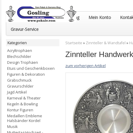
Euro-Pokale & Gravur-Shop Gosling
Mein Konto
Kontak
Gravur-Service
Kategorien
Startseite
»
Zinnteller & Wandtafel
»
H
Acryltrophäen
Zinnteller Handwerk
Blechschilder
Design Trophäen
zum vorherigen Artikel
Etuis und Geschenkboxen
Figuren & Dekoration
Grabschmuck
Gravurschilder
Jagd Artikel
Karneval & Theater
Kegeln & Bowling
Kontur Figuren
Medaillen Embleme
Halsbänder Kordel
Musik
Muttertag Hochzeit -