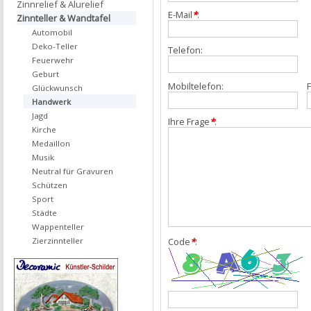
Zinnrelief & Alurelief
E-Mail
*
:
Zinnteller & Wandtafel
Automobil
Deko-Teller
Telefon:
Feuerwehr
Geburt
Mobiltelefon:
F
Glückwunsch
Handwerk
Jagd
Ihre Frage
*
:
Kirche
Medaillon
Musik
Neutral für Gravuren
Schützen
Sport
Städte
Wappenteller
Zierzinnteller
Code
*
: