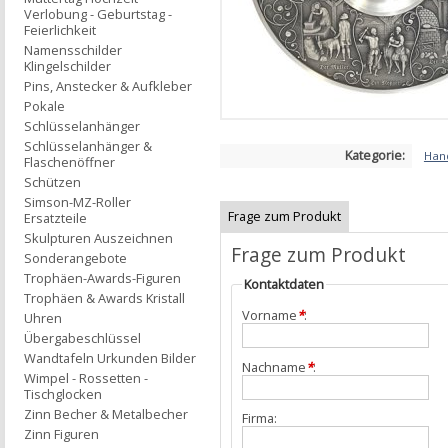
Verlobung - Geburtstag -
Feierlichkeit
Namensschilder
Klingelschilder
Pins, Anstecker & Aufkleber
Pokale
Schlüsselanhänger
Schlüsselanhänger &
Kategorie:
Han
Flaschenöffner
Schützen
Simson-MZ-Roller
Frage zum Produkt
Ersatzteile
Skulpturen Auszeichnen
Frage zum Produkt
Sonderangebote
Trophäen-Awards-Figuren
Kontaktdaten
Trophäen & Awards Kristall
Vorname
*
:
Uhren
Übergabeschlüssel
Wandtafeln Urkunden Bilder
Nachname
*
:
Wimpel - Rossetten -
Tischglocken
Zinn Becher & Metalbecher
Firma:
Zinn Figuren