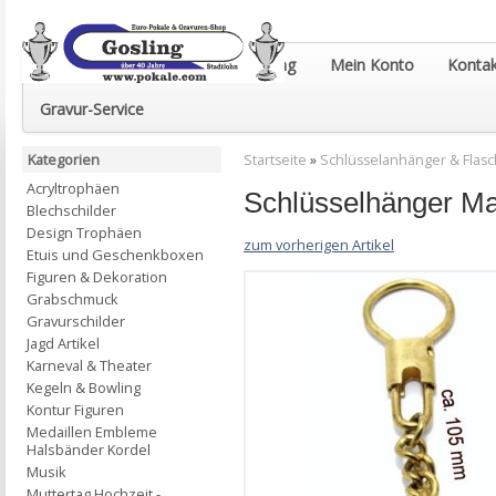
Euro-Pokale & Gravur-Shop Gosling
Mein Konto
Kontak
Gravur-Service
Kategorien
Startseite
»
Schlüsselanhänger & Flas
Acryltrophäen
Schlüsselhänger M
Blechschilder
Design Trophäen
zum vorherigen Artikel
Etuis und Geschenkboxen
Figuren & Dekoration
Grabschmuck
Gravurschilder
Jagd Artikel
Karneval & Theater
Kegeln & Bowling
Kontur Figuren
Medaillen Embleme
Halsbänder Kordel
Musik
Muttertag Hochzeit -