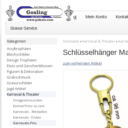
Euro-Pokale & Gravur-Shop Gosling
Mein Konto
Kontak
Gravur-Service
Kategorien
Startseite
»
Karneval & Theater
»
Karne
Acryltrophäen
Schlüsselhänger M
Blechschilder
Design Trophäen
zum vorherigen Artikel
Etuis und Geschenkboxen
Figuren & Dekoration
Grabschmuck
Gravurschilder
Jagd Artikel
Karneval & Theater
Dreigestirnsorden
Einmal Prinz zu sein
Karnevals - Medaillen
Karnevals- Orden
Karnevals-Pins