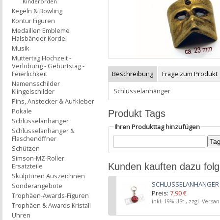
Kinderorden
Kegeln & Bowling
Kontur Figuren
Medaillen Embleme
Halsbänder Kordel
Musik
Muttertag Hochzeit -
Verlobung - Geburtstag -
Beschreibung
Frage zum Produkt
Feierlichkeit
Namensschilder
Schlüsselanhänger
Klingelschilder
Pins, Anstecker & Aufkleber
Pokale
Produkt Tags
Schlüsselanhänger
Ihren Produkttag hinzufügen
Schlüsselanhänger &
Flaschenöffner
Schützen
Simson-MZ-Roller
Kunden kauften dazu fol
Ersatzteile
Skulpturen Auszeichnen
SCHLÜSSELANHÄNGER
Sonderangebote
Preis:
7,90 €
Trophäen-Awards-Figuren
inkl. 19% USt., zzgl. Versa
Trophäen & Awards Kristall
Uhren