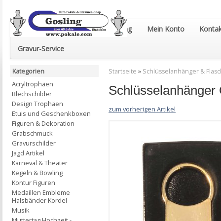
Euro-Pokale & Gravur-Shop Gosling
Mein Konto
Kontak
Gravur-Service
Kategorien
Startseite
»
Schlüsselanhänger & Flas
Acryltrophäen
Schlüsselanhänger 
Blechschilder
Design Trophäen
zum vorherigen Artikel
Etuis und Geschenkboxen
Figuren & Dekoration
Grabschmuck
Gravurschilder
Jagd Artikel
Karneval & Theater
Kegeln & Bowling
Kontur Figuren
Medaillen Embleme
Halsbänder Kordel
Musik
Muttertag Hochzeit -