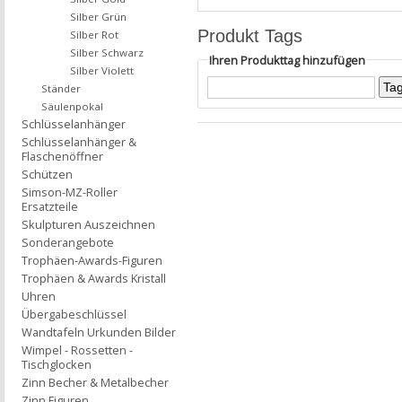
Silber Grün
Produkt Tags
Silber Rot
Silber Schwarz
Ihren Produkttag hinzufügen
Silber Violett
Ständer
Säulenpokal
Schlüsselanhänger
Schlüsselanhänger &
Flaschenöffner
Schützen
Simson-MZ-Roller
Ersatzteile
Skulpturen Auszeichnen
Sonderangebote
Trophäen-Awards-Figuren
Trophäen & Awards Kristall
Uhren
Übergabeschlüssel
Wandtafeln Urkunden Bilder
Wimpel - Rossetten -
Tischglocken
Zinn Becher & Metalbecher
Zinn Figuren