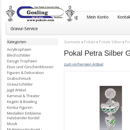
Euro-Pokale & Gravur-Shop Gosling
Mein Konto
Kontak
Gravur-Service
Kategorien
Startseite
»
Pokale
»
Pokale Silber
»
Po
Acryltrophäen
Pokal Petra Silbe
Blechschilder
Design Trophäen
zum vorherigen Artikel
Etuis und Geschenkboxen
Figuren & Dekoration
Grabschmuck
Gravurschilder
Jagd Artikel
Karneval & Theater
Kegeln & Bowling
Kontur Figuren
Medaillen Embleme
Halsbänder Kordel
Musik
Muttertag Hochzeit -