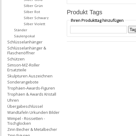
Silber Grün
Produkt Tags
Silber Rot
Silber Schwarz
Ihren Produkttag hinzufügen
Silber Violett
Ständer
Säulenpokal
Schlüsselanhänger
Schlüsselanhänger &
Flaschenöffner
Schützen
Simson-MZ-Roller
Ersatzteile
Skulpturen Auszeichnen
Sonderangebote
Trophäen-Awards-Figuren
Trophäen & Awards Kristall
Uhren
Übergabeschlüssel
Wandtafeln Urkunden Bilder
Wimpel - Rossetten -
Tischglocken
Zinn Becher & Metalbecher
Zinn Figuren