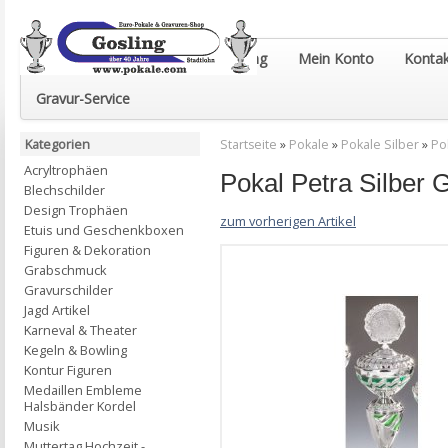
Euro-Pokale & Gravur-Shop Gosling
Mein Konto
Kontak
Gravur-Service
Kategorien
Startseite
»
Pokale
»
Pokale Silber
»
Po
Acryltrophäen
Pokal Petra Silbe
Blechschilder
Design Trophäen
zum vorherigen Artikel
Etuis und Geschenkboxen
Figuren & Dekoration
Grabschmuck
Gravurschilder
Jagd Artikel
Karneval & Theater
Kegeln & Bowling
Kontur Figuren
Medaillen Embleme
Halsbänder Kordel
Musik
Muttertag Hochzeit -