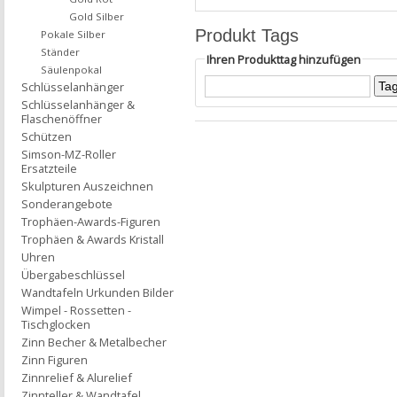
Gold Silber
Produkt Tags
Pokale Silber
Ständer
Ihren Produkttag hinzufügen
Säulenpokal
Schlüsselanhänger
Schlüsselanhänger &
Flaschenöffner
Schützen
Simson-MZ-Roller
Ersatzteile
Skulpturen Auszeichnen
Sonderangebote
Trophäen-Awards-Figuren
Trophäen & Awards Kristall
Uhren
Übergabeschlüssel
Wandtafeln Urkunden Bilder
Wimpel - Rossetten -
Tischglocken
Zinn Becher & Metalbecher
Zinn Figuren
Zinnrelief & Alurelief
Zinnteller & Wandtafel