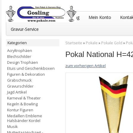
Euro-Pokale & Gravur-Shop Gosling
Mein Konto
Kontak
Gravur-Service
Kategorien
Startseite
»
Pokale
»
Pokale Gold
»
Pok
Acryltrophäen
Pokal National H=
Blechschilder
Design Trophäen
zum vorherigen Artikel
Etuis und Geschenkboxen
Figuren & Dekoration
Grabschmuck
Gravurschilder
Jagd Artikel
Karneval & Theater
Kegeln & Bowling
Kontur Figuren
Medaillen Embleme
Halsbänder Kordel
Musik
Muttertag Hochzeit -