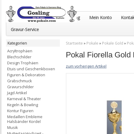
Euro-Pokale & Gravur-Shop Gosling
Mein Konto
Kontak
Gravur-Service
Kategorien
Startseite
»
Pokale
»
Pokale Gold
»
Pok
Acryltrophäen
Pokal Fiorella Go
Blechschilder
Design Trophäen
zum vorherigen Artikel
Etuis und Geschenkboxen
Figuren & Dekoration
Grabschmuck
Gravurschilder
Jagd Artikel
Karneval & Theater
Kegeln & Bowling
Kontur Figuren
Medaillen Embleme
Halsbänder Kordel
Musik
Muttertag Hochzeit -