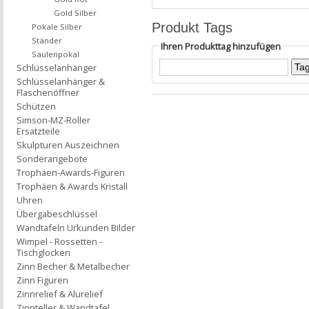
Gold Silber
Produkt Tags
Pokale Silber
Ständer
Ihren Produkttag hinzufügen
Säulenpokal
Schlüsselanhänger
Schlüsselanhänger &
Flaschenöffner
Schützen
Simson-MZ-Roller
Ersatzteile
Skulpturen Auszeichnen
Sonderangebote
Trophäen-Awards-Figuren
Trophäen & Awards Kristall
Uhren
Übergabeschlüssel
Wandtafeln Urkunden Bilder
Wimpel - Rossetten -
Tischglocken
Zinn Becher & Metalbecher
Zinn Figuren
Zinnrelief & Alurelief
Zinnteller & Wandtafel