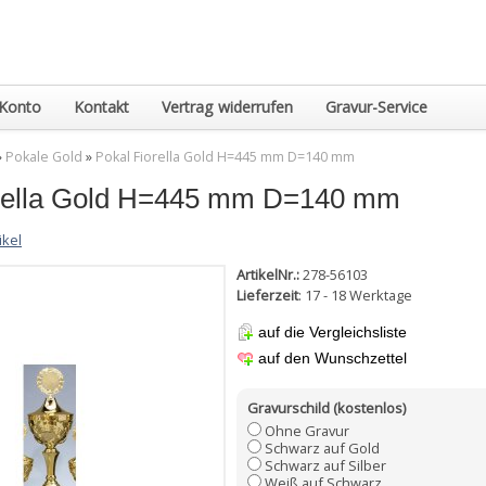
Konto
Kontakt
Vertrag widerrufen
Gravur-Service
»
Pokale Gold
»
Pokal Fiorella Gold H=445 mm D=140 mm
orella Gold H=445 mm D=140 mm
ikel
ArtikelNr.:
278-56103
Lieferzeit
: 17 - 18 Werktage
auf die Vergleichsliste
auf den Wunschzettel
Gravurschild (kostenlos)
Ohne Gravur
Schwarz auf Gold
Schwarz auf Silber
Weiß auf Schwarz