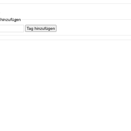
s
g hinzufügen