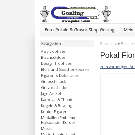
Euro-Pokale & Gravur-Shop Gosling
Mein 
Kategorien
Startseite
»
Pokale
Acryltrophäen
Pokal Fi
Blechschilder
Design Trophäen
zum vorherigen Art
Etuis und Geschenkboxen
Figuren & Dekoration
Grabschmuck
Gravurschilder
Jagd Artikel
Karneval & Theater
Kegeln & Bowling
Kontur Figuren
Medaillen Embleme
Halsbänder Kordel
Musik
Muttertag Hochzeit -