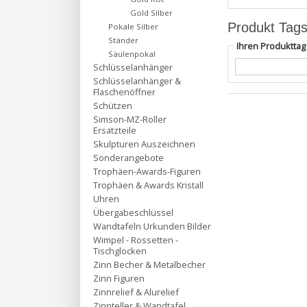
Gold Silber
Produkt Tag
Pokale Silber
Ständer
Ihren Produktta
Säulenpokal
Schlüsselanhänger
Schlüsselanhänger &
Flaschenöffner
Schützen
Simson-MZ-Roller
Ersatzteile
Skulpturen Auszeichnen
Sonderangebote
Trophäen-Awards-Figuren
Trophäen & Awards Kristall
Uhren
Übergabeschlüssel
Wandtafeln Urkunden Bilder
Wimpel - Rossetten -
Tischglocken
Zinn Becher & Metalbecher
Zinn Figuren
Zinnrelief & Alurelief
Zinnteller & Wandtafel