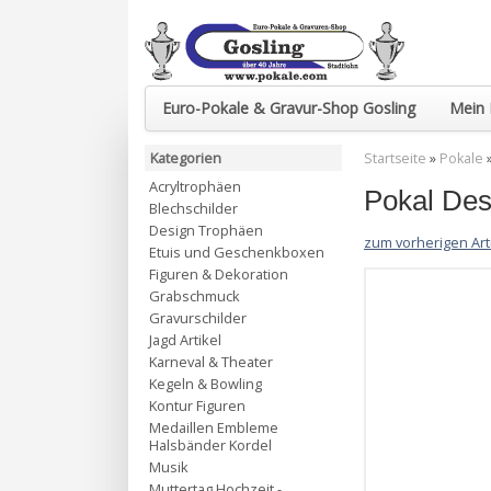
Euro-Pokale & Gravur-Shop Gosling
Mein 
Kategorien
Startseite
»
Pokale
Acryltrophäen
Pokal De
Blechschilder
Design Trophäen
zum vorherigen Art
Etuis und Geschenkboxen
Figuren & Dekoration
Grabschmuck
Gravurschilder
Jagd Artikel
Karneval & Theater
Kegeln & Bowling
Kontur Figuren
Medaillen Embleme
Halsbänder Kordel
Musik
Muttertag Hochzeit -