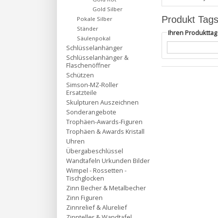
Gold Silber
Produkt Tag
Pokale Silber
Ständer
Ihren Produktta
Säulenpokal
Schlüsselanhänger
Schlüsselanhänger &
Flaschenöffner
Schützen
Simson-MZ-Roller
Ersatzteile
Skulpturen Auszeichnen
Sonderangebote
Trophäen-Awards-Figuren
Trophäen & Awards Kristall
Uhren
Übergabeschlüssel
Wandtafeln Urkunden Bilder
Wimpel - Rossetten -
Tischglocken
Zinn Becher & Metalbecher
Zinn Figuren
Zinnrelief & Alurelief
Zinnteller & Wandtafel