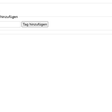
s
g hinzufügen