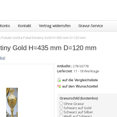
Konto
Kontakt
Vertrag widerrufen
Gravur-Service
»
Pokale Gold
»
Pokal Destiny Gold H=435 mm D=120 mm
stiny Gold H=435 mm D=120 mm
ikel
ArtikelNr.:
278-56778
Lieferzeit
: 17 - 18 Werktage
auf die Vergleichsliste
auf den Wunschzettel
Gravurschild (kostenlos)
Ohne Gravur
Schwarz auf Gold
Schwarz auf Silber
Weiß auf Schwarz