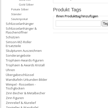
Gold Silber
Produkt Tags
Pokale Silber
Ständer
Ihren Produkttag hinzufügen
Säulenpokal
Schlüsselanhänger
Schlüsselanhänger &
Flaschenöffner
Schützen
Simson-MZ-Roller
Ersatzteile
Skulpturen Auszeichnen
Sonderangebote
Trophäen-Awards-Figuren
Trophäen & Awards Kristall
Uhren
Übergabeschlüssel
Wandtafeln Urkunden Bilder
Wimpel - Rossetten -
Tischglocken
Zinn Becher & Metalbecher
Zinn Figuren
Zinnrelief & Alurelief
Zinnteller & Wandtafel