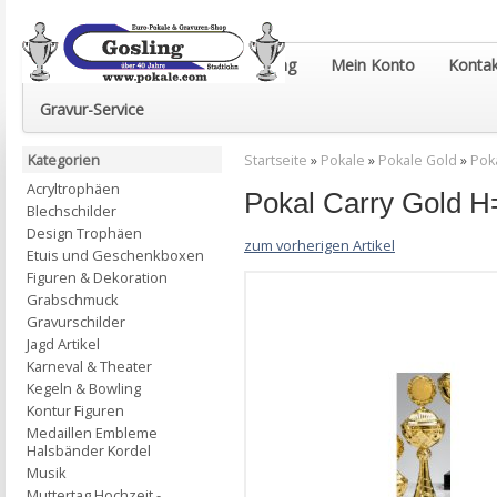
Euro-Pokale & Gravur-Shop Gosling
Mein Konto
Kontak
Gravur-Service
Kategorien
Startseite
»
Pokale
»
Pokale Gold
»
Pok
Acryltrophäen
Pokal Carry Gold
Blechschilder
Design Trophäen
zum vorherigen Artikel
Etuis und Geschenkboxen
Figuren & Dekoration
Grabschmuck
Gravurschilder
Jagd Artikel
Karneval & Theater
Kegeln & Bowling
Kontur Figuren
Medaillen Embleme
Halsbänder Kordel
Musik
Muttertag Hochzeit -