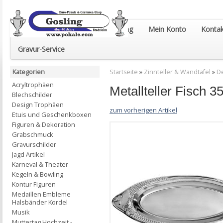
Euro-Pokale & Gravur-Shop Gosling
Mein Konto
Kontak
Gravur-Service
Kategorien
Startseite
»
Zinnteller & Wandtafel
»
De
Acryltrophäen
Metallteller Fisch
Blechschilder
Design Trophäen
zum vorherigen Artikel
Etuis und Geschenkboxen
Figuren & Dekoration
Grabschmuck
Gravurschilder
Jagd Artikel
Karneval & Theater
Kegeln & Bowling
Kontur Figuren
Medaillen Embleme
Halsbänder Kordel
Musik
Muttertag Hochzeit -