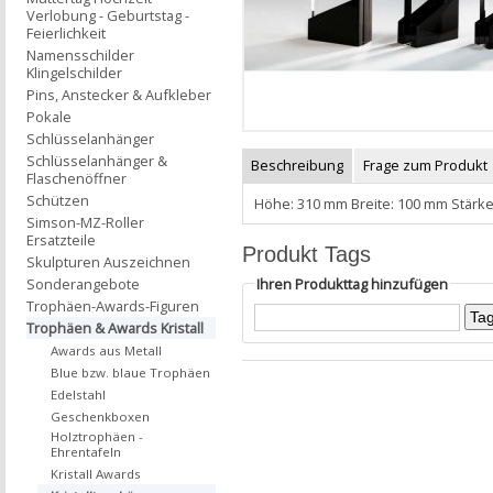
Verlobung - Geburtstag -
Feierlichkeit
Namensschilder
Klingelschilder
Pins, Anstecker & Aufkleber
Pokale
Schlüsselanhänger
Schlüsselanhänger &
Beschreibung
Frage zum Produkt
Flaschenöffner
Schützen
Höhe: 310 mm Breite: 100 mm Stärke
Simson-MZ-Roller
Ersatzteile
Produkt Tags
Skulpturen Auszeichnen
Ihren Produkttag hinzufügen
Sonderangebote
Trophäen-Awards-Figuren
Trophäen & Awards Kristall
Awards aus Metall
Blue bzw. blaue Trophäen
Edelstahl
Geschenkboxen
Holztrophäen -
Ehrentafeln
Kristall Awards