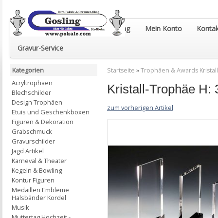
Euro-Pokale & Gravur-Shop Gosling
Mein Konto
Kontak
Gravur-Service
Kategorien
Startseite
»
Trophäen & Awards Kristall
Acryltrophäen
Kristall-Trophäe H
Blechschilder
Design Trophäen
zum vorherigen Artikel
Etuis und Geschenkboxen
Figuren & Dekoration
Grabschmuck
Gravurschilder
Jagd Artikel
Karneval & Theater
Kegeln & Bowling
Kontur Figuren
Medaillen Embleme
Halsbänder Kordel
Musik
Muttertag Hochzeit -