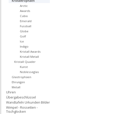
Kristalltrophäen
Arctic
Awards
Cubix
Emerald
Fussball
Globe
Golf
Ice
Indigo
Kristall Awards
Kristall Metall
Kristall Quader
Kunst
Noblesseglas
Glastrophäen
Ehrungen
Metall
Uhren
Übergabeschlüssel
Wandtafeln Urkunden Bilder
Wimpel - Rossetten -
Tischglocken