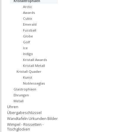
Kristalltrophäen
Arctic
Awards
Cubix
Emerald
Fussball
Globe
Golf
Ice
Indigo
Kristall Awards
Kristall Metall
Kristall Quader
Kunst
Noblesseglas
Glastrophäen
Ehrungen
Metall
Uhren
Übergabeschlüssel
Wandtafeln Urkunden Bilder
Wimpel - Rossetten -
Tischglocken