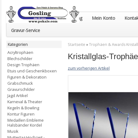
Euro-Pokale & Gravur-Shop Gosling
Mein Konto
Kontak
Gravur-Service
Kategorien
Startseite
»
Trophäen & Awards Kristall
Acryltrophäen
Kristallglas-Troph
Blechschilder
Design Trophäen
zum vorherigen Artikel
Etuis und Geschenkboxen
Figuren & Dekoration
Grabschmuck
Gravurschilder
Jagd Artikel
Karneval & Theater
Kegeln & Bowling
Kontur Figuren
Medaillen Embleme
Halsbänder Kordel
Musik
Muttertag Hochzeit -