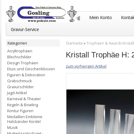
Euro-Pokale & Gravur-Shop Gosling
Mein Konto
Kontak
Gravur-Service
Kategorien
Startseite
»
Trophäen & Awards Kristall
Acryltrophäen
Kristall Trophäe H:
Blechschilder
Design Trophäen
zum vorherigen Artikel
Etuis und Geschenkboxen
Figuren & Dekoration
Grabschmuck
Gravurschilder
Jagd Artikel
Karneval & Theater
Kegeln & Bowling
Kontur Figuren
Medaillen Embleme
Halsbänder Kordel
Musik
Muttertag Hochzeit -