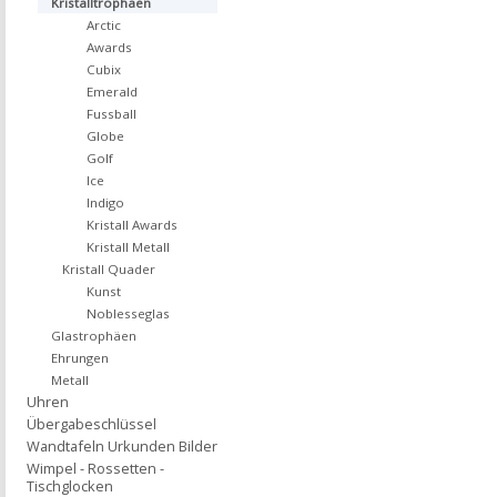
Kristalltrophäen
Arctic
Awards
Cubix
Emerald
Fussball
Globe
Golf
Ice
Indigo
Kristall Awards
Kristall Metall
Kristall Quader
Kunst
Noblesseglas
Glastrophäen
Ehrungen
Metall
Uhren
Übergabeschlüssel
Wandtafeln Urkunden Bilder
Wimpel - Rossetten -
Tischglocken