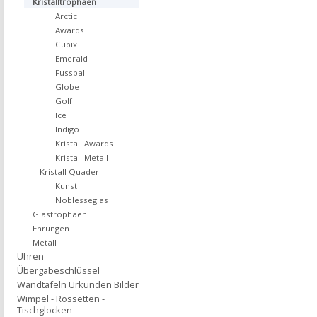
Kristalltrophäen
Arctic
Awards
Cubix
Emerald
Fussball
Globe
Golf
Ice
Indigo
Kristall Awards
Kristall Metall
Kristall Quader
Kunst
Noblesseglas
Glastrophäen
Ehrungen
Metall
Uhren
Übergabeschlüssel
Wandtafeln Urkunden Bilder
Wimpel - Rossetten -
Tischglocken