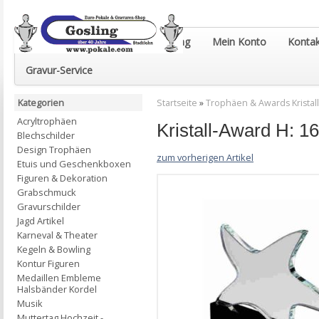
Euro-Pokale & Gravur-Shop Gosling
Mein Konto
Kontak
Gravur-Service
Kategorien
Startseite
»
Trophäen & Awards Kristall
Acryltrophäen
Kristall-Award H: 
Blechschilder
Design Trophäen
zum vorherigen Artikel
Etuis und Geschenkboxen
Figuren & Dekoration
Grabschmuck
Gravurschilder
Jagd Artikel
Karneval & Theater
Kegeln & Bowling
Kontur Figuren
Medaillen Embleme
Halsbänder Kordel
Musik
Muttertag Hochzeit -