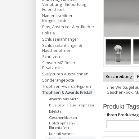
Verlobung - Geburtstag -
Feierlichkeit
Namensschilder
Klingelschilder
Pins, Anstecker & Aufkleber
Pokale
Schlüsselanhänger
Schlüsselanhänger &
Flaschenöffner
Schützen
Simson-MZ-Roller
Ersatzteile
Skulpturen Auszeichnen
Beschreibung
Sonderangebote
Trophäen-Awards-Figuren
Eine Weltkugel au
Geschenkbox. Mat
Trophäen & Awards Kristall
Awards aus Metall
Produkt Tag
Blue bzw. blaue Trophäen
Edelstahl
Ihren Produktta
Geschenkboxen
Holztrophäen -
Ehrentafeln
Kristall Awards