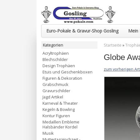
Euro-Pokale & Gravur-Shop Gosling
Mein 
Kategorien
Startseite
»
Trophäe
Acryltrophäen
Globe Awa
Blechschilder
Design Trophäen
zum vorherigen Art
Etuis und Geschenkboxen
Figuren & Dekoration
Grabschmuck
Gravurschilder
Jagd Artikel
Karneval & Theater
Kegeln & Bowling
Kontur Figuren
Medaillen Embleme
Halsbänder Kordel
Musik
Muttertag Hochzeit -