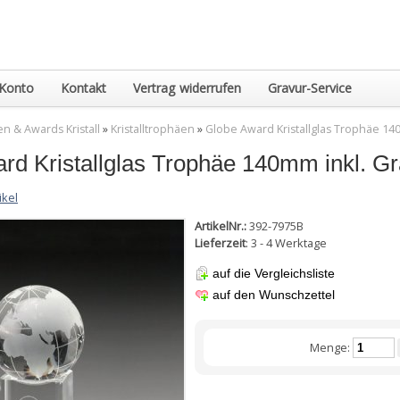
Konto
Kontakt
Vertrag widerrufen
Gravur-Service
n & Awards Kristall
»
Kristalltrophäen
»
Globe Award Kristallglas Trophäe 14
rd Kristallglas Trophäe 140mm inkl. Gr
ikel
ArtikelNr.:
392-7975B
Lieferzeit
: 3 - 4 Werktage
auf die Vergleichsliste
auf den Wunschzettel
Menge: