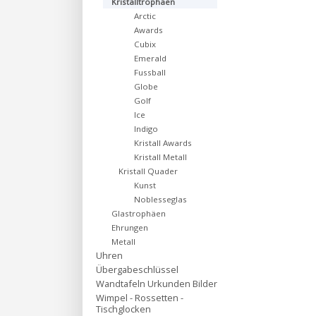
Kristalltrophäen
Arctic
Awards
Cubix
Emerald
Fussball
Globe
Golf
Ice
Indigo
Kristall Awards
Kristall Metall
Kristall Quader
Kunst
Noblesseglas
Glastrophäen
Ehrungen
Metall
Uhren
Übergabeschlüssel
Wandtafeln Urkunden Bilder
Wimpel - Rossetten -
Tischglocken