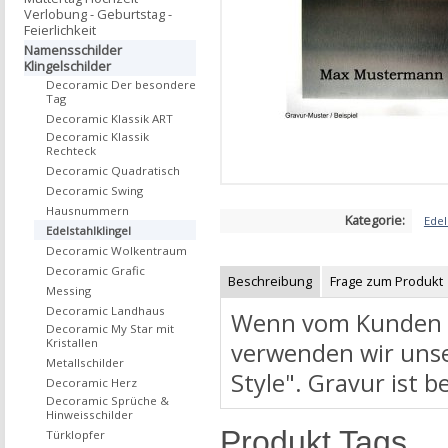
Verlobung - Geburtstag -
Feierlichkeit
Namensschilder
Klingelschilder
Decoramic Der besondere
Tag
Decoramic Klassik ART
Decoramic Klassik
Rechteck
Decoramic Quadratisch
Decoramic Swing
Hausnummern
Kategorie:
Edel
Edelstahlklingel
Decoramic Wolkentraum
Decoramic Grafic
Beschreibung
Frage zum Produkt
Messing
Decoramic Landhaus
Wenn vom Kunden ni
Decoramic My Star mit
Kristallen
verwenden wir unse
Metallschilder
Style". Gravur ist b
Decoramic Herz
Decoramic Sprüche &
Hinweisschilder
Produkt Tags
Türklopfer