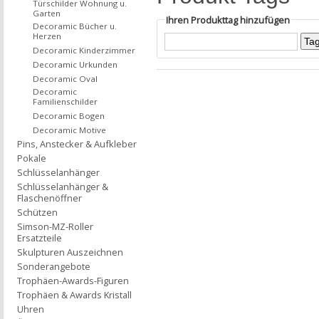
Türschilder Wohnung u.
Garten
Ihren Produkttag hinzufügen
Decoramic Bücher u.
Herzen
Decoramic Kinderzimmer
Decoramic Urkunden
Decoramic Oval
Decoramic
Familienschilder
Decoramic Bogen
Decoramic Motive
Pins, Anstecker & Aufkleber
Pokale
Schlüsselanhänger
Schlüsselanhänger &
Flaschenöffner
Schützen
Simson-MZ-Roller
Ersatzteile
Skulpturen Auszeichnen
Sonderangebote
Trophäen-Awards-Figuren
Trophäen & Awards Kristall
Uhren