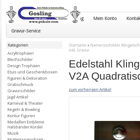
Euro-Pokale & Gravur-Shop Gosling
Mein Konto
Kontak
Gravur-Service
Kategorien
Startseite
»
Namensschilder Klingelsch
inkl. Gravur
Acryltrophäen
Blechschilder
Edelstahl Klin
Design Trophäen
Etuis und Geschenkboxen
V2A Quadratisc
Figuren & Dekoration
Grabschmuck
zum vorherigen Artikel
Gravurschilder
Jagd Artikel
Karneval & Theater
Kegeln & Bowling
Kontur Figuren
Medaillen Embleme
Halsbänder Kordel
Musik
Muttertag Hochzeit -