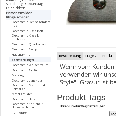
Verlobung - Geburtstag -
Feierlichkeit
Namensschilder
Klingelschilder
Decoramic Der besondere
Tag
Decoramic Klassik ART
Decoramic Klassik
Rechteck
Decoramic Quadratisch
Decoramic Swing
Hausnummern
Beschreibung
Frage zum Produkt
Edelstahlklingel
Wenn vom Kunden ni
Decoramic Wolkentraum
Decoramic Grafic
verwenden wir unse
Messing
Style". Gravur ist b
Decoramic Landhaus
Decoramic My Star mit
Kristallen
Metallschilder
Produkt Tags
Decoramic Herz
Decoramic Sprüche &
Ihren Produkttag hinzufügen
Hinweisschilder
Türklopfer