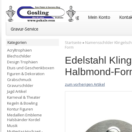
Euro-Pokale & Gravur-Shop Gosling
Mein Konto
Kontak
Gravur-Service
Kategorien
Startseite
»
Namensschilder Klingelsch
Form
Acryltrophäen
Blechschilder
Edelstahl Klin
Design Trophäen
Etuis und Geschenkboxen
Halbmond-For
Figuren & Dekoration
Grabschmuck
zum vorherigen Artikel
Gravurschilder
Jagd Artikel
Karneval & Theater
Kegeln & Bowling
Kontur Figuren
Medaillen Embleme
Halsbänder Kordel
Musik
Muttertag Hochzeit -