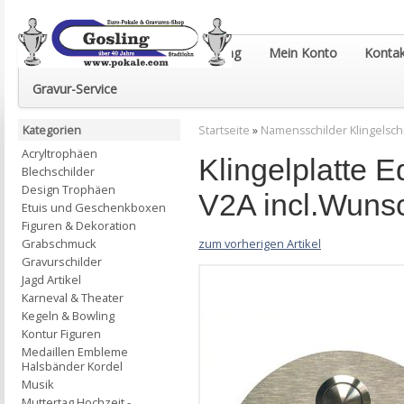
Euro-Pokale & Gravur-Shop Gosling
Mein Konto
Kontak
Gravur-Service
Kategorien
Startseite
»
Namensschilder Klingelsch
Acryltrophäen
Klingelplatte
Blechschilder
Design Trophäen
V2A incl.Wuns
Etuis und Geschenkboxen
Figuren & Dekoration
zum vorherigen Artikel
Grabschmuck
Gravurschilder
Jagd Artikel
Karneval & Theater
Kegeln & Bowling
Kontur Figuren
Medaillen Embleme
Halsbänder Kordel
Musik
Muttertag Hochzeit -