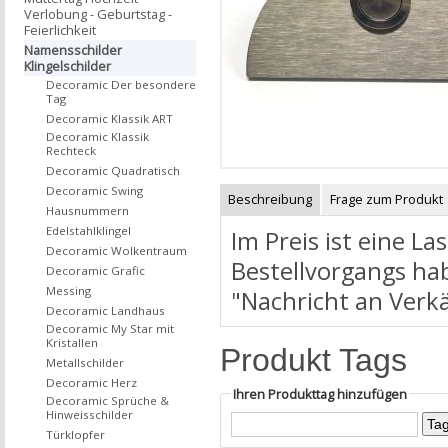
Verlobung - Geburtstag -
Feierlichkeit
Namensschilder
Klingelschilder
Decoramic Der besondere
Tag
Decoramic Klassik ART
Decoramic Klassik
Rechteck
Decoramic Quadratisch
Decoramic Swing
Beschreibung
Frage zum Produkt
Hausnummern
Edelstahlklingel
Im Preis ist eine L
Decoramic Wolkentraum
Bestellvorgangs hab
Decoramic Grafic
Messing
"Nachricht an Verk
Decoramic Landhaus
Decoramic My Star mit
Kristallen
Produkt Tags
Metallschilder
Decoramic Herz
Ihren Produkttag hinzufügen
Decoramic Sprüche &
Hinweisschilder
Türklopfer