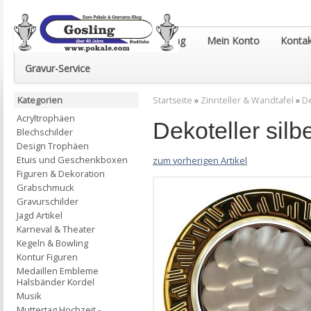
Euro-Pokale & Gravur-Shop Gosling
Mein Konto
Kontak
Gravur-Service
Kategorien
Startseite
»
Zinnteller & Wandtafel
»
De
Acryltrophäen
Dekoteller sil
Blechschilder
Design Trophäen
Etuis und Geschenkboxen
zum vorherigen Artikel
Figuren & Dekoration
Grabschmuck
Gravurschilder
Jagd Artikel
Karneval & Theater
Kegeln & Bowling
Kontur Figuren
Medaillen Embleme
Halsbänder Kordel
Musik
Muttertag Hochzeit -