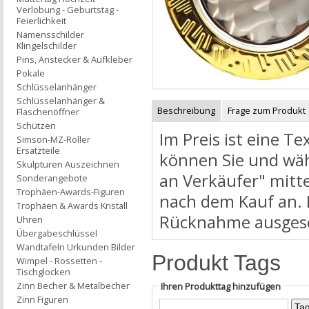
Verlobung - Geburtstag -
Feierlichkeit
Namensschilder
Klingelschilder
Pins, Anstecker & Aufkleber
Pokale
Schlüsselanhänger
Schlüsselanhänger &
Beschreibung
Frage zum Produkt
Flaschenöffner
Schützen
Im Preis ist eine T
Simson-MZ-Roller
Ersatzteile
können Sie und wäh
Skulpturen Auszeichnen
an Verkäufer" mitte
Sonderangebote
Trophäen-Awards-Figuren
nach dem Kauf an. B
Trophäen & Awards Kristall
Rücknahme ausgesc
Uhren
Übergabeschlüssel
Wandtafeln Urkunden Bilder
Produkt Tags
Wimpel - Rossetten -
Tischglocken
Zinn Becher & Metalbecher
Ihren Produkttag hinzufügen
Zinn Figuren