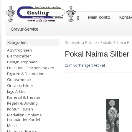
Euro-Pokale & Gravur-Shop Gosling
Mein Konto
Kontak
Gravur-Service
Kategorien
Startseite
»
Pokale
»
Pokale Silber
»
Po
Acryltrophäen
Pokal Naima Silb
Blechschilder
Design Trophäen
zum vorherigen Artikel
Etuis und Geschenkboxen
Figuren & Dekoration
Grabschmuck
Gravurschilder
Jagd Artikel
Karneval & Theater
Kegeln & Bowling
Kontur Figuren
Medaillen Embleme
Halsbänder Kordel
Musik
Muttertag Hochzeit -