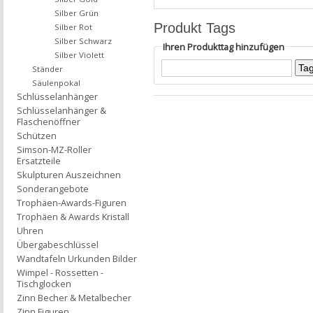
Silber Grün
Produkt Tags
Silber Rot
Silber Schwarz
Ihren Produkttag hinzufügen
Silber Violett
Ständer
Säulenpokal
Schlüsselanhänger
Schlüsselanhänger &
Flaschenöffner
Schützen
Simson-MZ-Roller
Ersatzteile
Skulpturen Auszeichnen
Sonderangebote
Trophäen-Awards-Figuren
Trophäen & Awards Kristall
Uhren
Übergabeschlüssel
Wandtafeln Urkunden Bilder
Wimpel - Rossetten -
Tischglocken
Zinn Becher & Metalbecher
Zinn Figuren