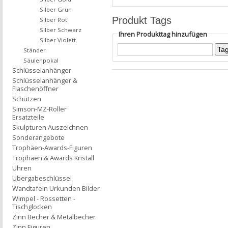
Silber Grün
Produkt Tags
Silber Rot
Silber Schwarz
Ihren Produkttag hinzufügen
Silber Violett
Ständer
Säulenpokal
Schlüsselanhänger
Schlüsselanhänger &
Flaschenöffner
Schützen
Simson-MZ-Roller
Ersatzteile
Skulpturen Auszeichnen
Sonderangebote
Trophäen-Awards-Figuren
Trophäen & Awards Kristall
Uhren
Übergabeschlüssel
Wandtafeln Urkunden Bilder
Wimpel - Rossetten -
Tischglocken
Zinn Becher & Metalbecher
Zinn Figuren