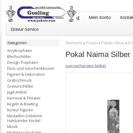
Euro-Pokale & Gravur-Shop Gosling
Mein Konto
Kontak
Gravur-Service
Kategorien
Startseite
»
Pokale
»
Pokale Silber
»
Po
Acryltrophäen
Pokal Naima Silb
Blechschilder
Design Trophäen
zum vorherigen Artikel
Etuis und Geschenkboxen
Figuren & Dekoration
Grabschmuck
Gravurschilder
Jagd Artikel
Karneval & Theater
Kegeln & Bowling
Kontur Figuren
Medaillen Embleme
Halsbänder Kordel
Musik
Muttertag Hochzeit -