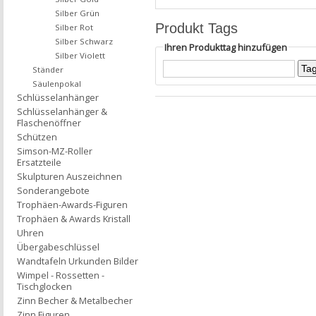
Silber Grün
Produkt Tags
Silber Rot
Silber Schwarz
Ihren Produkttag hinzufügen
Silber Violett
Ständer
Säulenpokal
Schlüsselanhänger
Schlüsselanhänger &
Flaschenöffner
Schützen
Simson-MZ-Roller
Ersatzteile
Skulpturen Auszeichnen
Sonderangebote
Trophäen-Awards-Figuren
Trophäen & Awards Kristall
Uhren
Übergabeschlüssel
Wandtafeln Urkunden Bilder
Wimpel - Rossetten -
Tischglocken
Zinn Becher & Metalbecher
Zinn Figuren