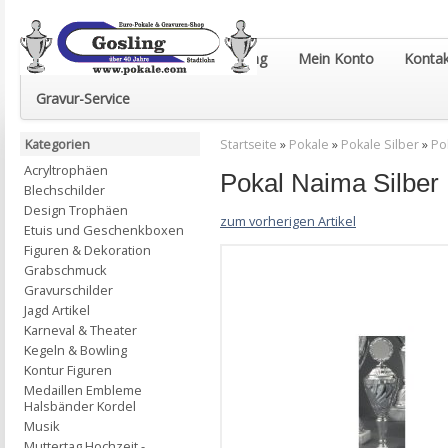
Euro-Pokale & Gravur-Shop Gosling
Mein Konto
Kontak
Gravur-Service
Kategorien
Startseite
»
Pokale
»
Pokale Silber
»
Po
Acryltrophäen
Pokal Naima Silb
Blechschilder
Design Trophäen
zum vorherigen Artikel
Etuis und Geschenkboxen
Figuren & Dekoration
Grabschmuck
Gravurschilder
Jagd Artikel
Karneval & Theater
Kegeln & Bowling
Kontur Figuren
Medaillen Embleme
Halsbänder Kordel
Musik
Muttertag Hochzeit -