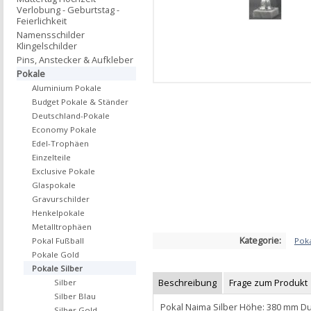
Verlobung - Geburtstag -
Feierlichkeit
Namensschilder
Klingelschilder
Pins, Anstecker & Aufkleber
Pokale
Aluminium Pokale
Budget Pokale & Ständer
Deutschland-Pokale
Economy Pokale
Edel-Trophäen
Einzelteile
Exclusive Pokale
Glaspokale
Gravurschilder
Henkelpokale
Metalltrophäen
Kategorie:
Poka
Pokal Fußball
Pokale Gold
Pokale Silber
Beschreibung
Frage zum Produkt
Silber
Silber Blau
Pokal Naima Silber Höhe: 380 mm D
Silber Gold