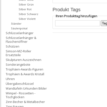
Silber Grün
Produkt Tags
Silber Rot
Silber Schwarz
Ihren Produkttag hinzufügen
Silber Violett
Ständer
Säulenpokal
Schlüsselanhänger
Schlüsselanhänger &
Flaschenöffner
Schützen
Simson-MZ-Roller
Ersatzteile
Skulpturen Auszeichnen
Sonderangebote
Trophäen-Awards-Figuren
Trophäen & Awards Kristall
Uhren
Übergabeschlüssel
Wandtafeln Urkunden Bilder
Wimpel - Rossetten -
Tischglocken
Zinn Becher & Metalbecher
Zinn Figuren