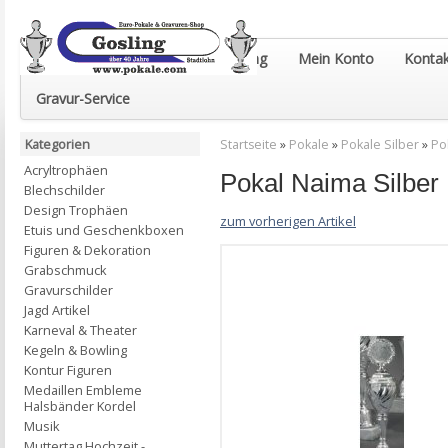
Euro-Pokale & Gravur-Shop Gosling
Mein Konto
Kontak
Gravur-Service
Kategorien
Startseite
»
Pokale
»
Pokale Silber
»
Po
Acryltrophäen
Pokal Naima Silb
Blechschilder
Design Trophäen
zum vorherigen Artikel
Etuis und Geschenkboxen
Figuren & Dekoration
Grabschmuck
Gravurschilder
Jagd Artikel
Karneval & Theater
Kegeln & Bowling
Kontur Figuren
Medaillen Embleme
Halsbänder Kordel
Musik
Muttertag Hochzeit -