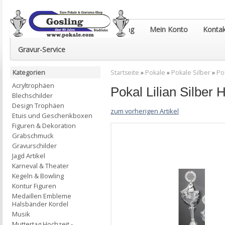
Euro-Pokale & Gravur-Shop Gosling
Mein Konto
Kontak
Gravur-Service
Kategorien
Startseite
»
Pokale
»
Pokale Silber
»
Po
Acryltrophäen
Pokal Lilian Silb
Blechschilder
Design Trophäen
zum vorherigen Artikel
Etuis und Geschenkboxen
Figuren & Dekoration
Grabschmuck
Gravurschilder
Jagd Artikel
Karneval & Theater
Kegeln & Bowling
Kontur Figuren
Medaillen Embleme
Halsbänder Kordel
Musik
Muttertag Hochzeit -