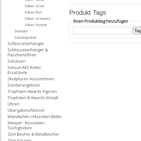
Silber Grün
Produkt Tags
Silber Rot
Silber Schwarz
Ihren Produkttag hinzufügen
Silber Violett
Ständer
Säulenpokal
Schlüsselanhänger
Schlüsselanhänger &
Flaschenöffner
Schützen
Simson-MZ-Roller
Ersatzteile
Skulpturen Auszeichnen
Sonderangebote
Trophäen-Awards-Figuren
Trophäen & Awards Kristall
Uhren
Übergabeschlüssel
Wandtafeln Urkunden Bilder
Wimpel - Rossetten -
Tischglocken
Zinn Becher & Metalbecher
Zinn Figuren