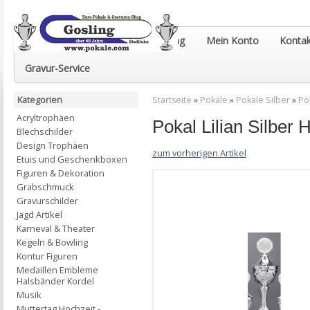
Euro-Pokale & Gravur-Shop Gosling
Mein Konto
Kontak
Gravur-Service
Kategorien
Startseite
»
Pokale
»
Pokale Silber
»
Po
Acryltrophäen
Pokal Lilian Silb
Blechschilder
Design Trophäen
zum vorherigen Artikel
Etuis und Geschenkboxen
Figuren & Dekoration
Grabschmuck
Gravurschilder
Jagd Artikel
Karneval & Theater
Kegeln & Bowling
Kontur Figuren
Medaillen Embleme
Halsbänder Kordel
Musik
Muttertag Hochzeit -