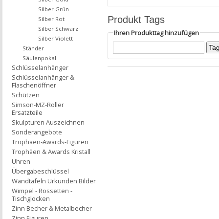
Silber Grün
Produkt Tags
Silber Rot
Silber Schwarz
Ihren Produkttag hinzufügen
Silber Violett
Ständer
Säulenpokal
Schlüsselanhänger
Schlüsselanhänger &
Flaschenöffner
Schützen
Simson-MZ-Roller
Ersatzteile
Skulpturen Auszeichnen
Sonderangebote
Trophäen-Awards-Figuren
Trophäen & Awards Kristall
Uhren
Übergabeschlüssel
Wandtafeln Urkunden Bilder
Wimpel - Rossetten -
Tischglocken
Zinn Becher & Metalbecher
Zinn Figuren