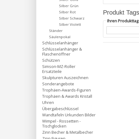
Silber Grün
Produkt Tag
Silber Rot
Silber Schwarz
Ihren Produktta
Silber Violett
Ständer
Säulenpokal
Schlüsselanhänger
Schlüsselanhänger &
Flaschenöffner
Schützen
Simson-MZ-Roller
Ersatzteile
Skulpturen Auszeichnen
Sonderangebote
Trophäen-Awards-Figuren
Trophäen & Awards Kristall
Uhren
Übergabeschlüssel
Wandtafeln Urkunden Bilder
Wimpel - Rossetten -
Tischglocken
Zinn Becher & Metalbecher
Zinn Figuren