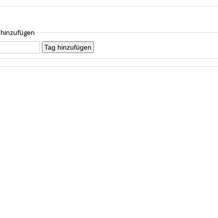
s
g hinzufügen