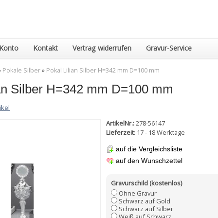
Konto
Kontakt
Vertrag widerrufen
Gravur-Service
»
Pokale Silber
»
Pokal Lilian Silber H=342 mm D=100 mm
ian Silber H=342 mm D=100 mm
ikel
ArtikelNr.:
278-56147
Lieferzeit
: 17 - 18 Werktage
auf die Vergleichsliste
auf den Wunschzettel
Gravurschild (kostenlos)
Ohne Gravur
Schwarz auf Gold
Schwarz auf Silber
Weiß auf Schwarz