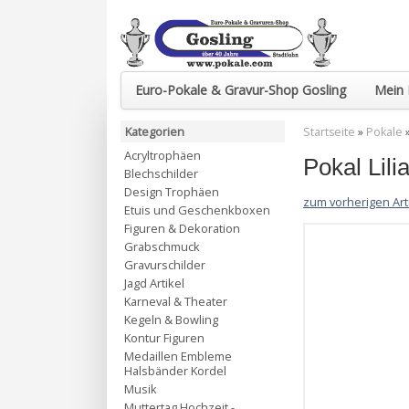
Euro-Pokale & Gravur-Shop Gosling
Mein 
Kategorien
Startseite
»
Pokale
Acryltrophäen
Pokal Lil
Blechschilder
Design Trophäen
zum vorherigen Art
Etuis und Geschenkboxen
Figuren & Dekoration
Grabschmuck
Gravurschilder
Jagd Artikel
Karneval & Theater
Kegeln & Bowling
Kontur Figuren
Medaillen Embleme
Halsbänder Kordel
Musik
Muttertag Hochzeit -