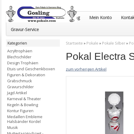
Euro-Pokale & Gravur-Shop Gosling
Mein Konto
Kontak
Gravur-Service
Kategorien
Startseite
»
Pokale
»
Pokale Silber
»
Po
Acryltrophäen
Pokal Electra
Blechschilder
Design Trophäen
Etuis und Geschenkboxen
zum vorherigen Artikel
Figuren & Dekoration
Grabschmuck
Gravurschilder
Jagd Artikel
Karneval & Theater
Kegeln & Bowling
Kontur Figuren
Medaillen Embleme
Halsbänder Kordel
Musik
Muttertag Hochzeit -