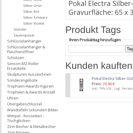
Pokal Electra Silb
Silber Grün
Gravurfläche: 65 x
Silber Rot
Silber Schwarz
Silber Violett
Produkt Tags
Ständer
Säulenpokal
Ihren Produkttag hinzufügen
Schlüsselanhänger
Schlüsselanhänger &
Flaschenöffner
Schützen
Kunden kauften
Simson-MZ-Roller
Ersatzteile
Skulpturen Auszeichnen
Pokal Electra Silber-
Sonderangebote
Preis:
20,90 €
Trophäen-Awards-Figuren
inkl. 19% USt., zzgl. Versa
Trophäen & Awards Kristall
Uhren
Übergabeschlüssel
Wandtafeln Urkunden Bilder
Wimpel - Rossetten -
Tischglocken
Zinn Becher & Metalbecher
Zinn Figuren