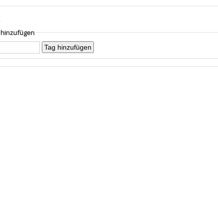
s
g hinzufügen