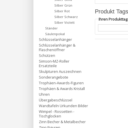
Silber Grün
Produkt Tag
Silber Rot
Silber Schwarz
Ihren Produktta
Silber Violett
Ständer
Säulenpokal
Schlüsselanhänger
Schlüsselanhänger &
Flaschenöffner
Schützen
Simson-MZ-Roller
Ersatzteile
Skulpturen Auszeichnen
Sonderangebote
Trophäen-Awards-Figuren
Trophäen & Awards Kristall
Uhren
Übergabeschlüssel
Wandtafeln Urkunden Bilder
Wimpel - Rossetten -
Tischglocken
Zinn Becher & Metalbecher
Zinn Figuren