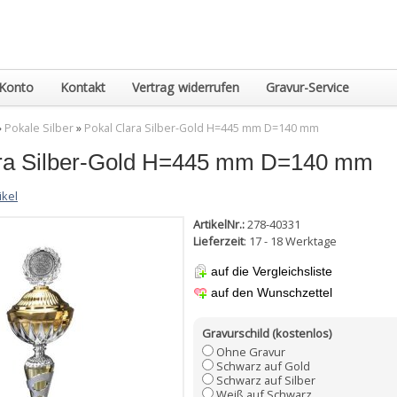
Konto
Kontakt
Vertrag widerrufen
Gravur-Service
»
Pokale Silber
»
Pokal Clara Silber-Gold H=445 mm D=140 mm
ara Silber-Gold H=445 mm D=140 mm
ikel
ArtikelNr.:
278-40331
Lieferzeit
: 17 - 18 Werktage
auf die Vergleichsliste
auf den Wunschzettel
Gravurschild (kostenlos)
Ohne Gravur
Schwarz auf Gold
Schwarz auf Silber
Weiß auf Schwarz