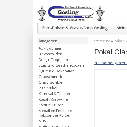
Euro-Pokale & Gravur-Shop Gosling
Mein 
Kategorien
Startseite
»
Pokale
Acryltrophäen
Pokal Cl
Blechschilder
Design Trophäen
zum vorherigen Art
Etuis und Geschenkboxen
Figuren & Dekoration
Grabschmuck
Gravurschilder
Jagd Artikel
Karneval & Theater
Kegeln & Bowling
Kontur Figuren
Medaillen Embleme
Halsbänder Kordel
Musik
Muttertag Hochzeit -