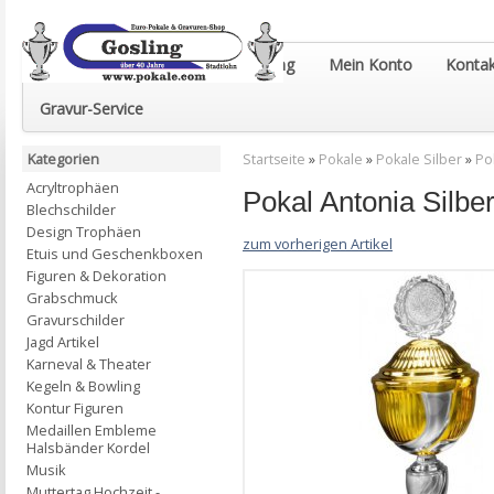
Euro-Pokale & Gravur-Shop Gosling
Mein Konto
Kontak
Gravur-Service
Kategorien
Startseite
»
Pokale
»
Pokale Silber
»
Po
Acryltrophäen
Pokal Antonia Sil
Blechschilder
Design Trophäen
zum vorherigen Artikel
Etuis und Geschenkboxen
Figuren & Dekoration
Grabschmuck
Gravurschilder
Jagd Artikel
Karneval & Theater
Kegeln & Bowling
Kontur Figuren
Medaillen Embleme
Halsbänder Kordel
Musik
Muttertag Hochzeit -