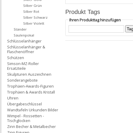
Silber Grün
Produkt Tags
Silber Rot
Silber Schwarz
Ihren Produkttag hinzufügen
Silber Violett
Ständer
Säulenpokal
Schlüsselanhänger
Schlüsselanhänger &
Flaschenöffner
Schützen
Simson-MZ-Roller
Ersatzteile
Skulpturen Auszeichnen
Sonderangebote
Trophäen-Awards-Figuren
Trophäen & Awards Kristall
Uhren
Übergabeschlüssel
Wandtafeln Urkunden Bilder
Wimpel - Rossetten -
Tischglocken
Zinn Becher & Metalbecher
Zinn Figuren