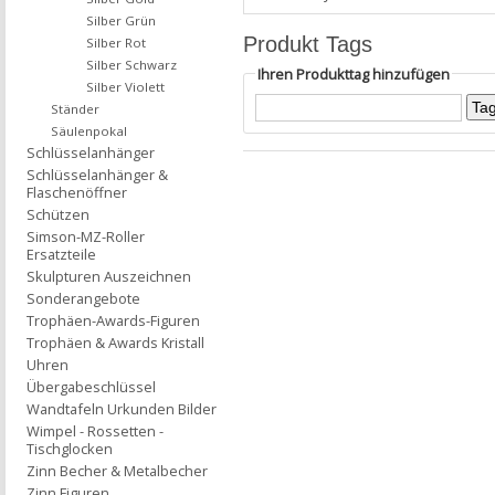
Silber Grün
Produkt Tags
Silber Rot
Silber Schwarz
Ihren Produkttag hinzufügen
Silber Violett
Ständer
Säulenpokal
Schlüsselanhänger
Schlüsselanhänger &
Flaschenöffner
Schützen
Simson-MZ-Roller
Ersatzteile
Skulpturen Auszeichnen
Sonderangebote
Trophäen-Awards-Figuren
Trophäen & Awards Kristall
Uhren
Übergabeschlüssel
Wandtafeln Urkunden Bilder
Wimpel - Rossetten -
Tischglocken
Zinn Becher & Metalbecher
Zinn Figuren