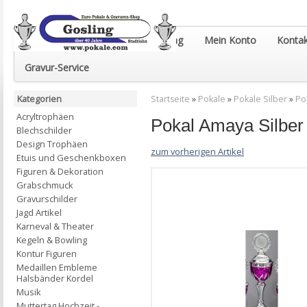
Euro-Pokale & Gravur-Shop Gosling
Mein Konto
Kontak
Gravur-Service
Kategorien
Startseite
»
Pokale
»
Pokale Silber
»
Po
Acryltrophäen
Pokal Amaya Silbe
Blechschilder
Design Trophäen
zum vorherigen Artikel
Etuis und Geschenkboxen
Figuren & Dekoration
Grabschmuck
Gravurschilder
Jagd Artikel
Karneval & Theater
Kegeln & Bowling
Kontur Figuren
Medaillen Embleme
Halsbänder Kordel
Musik
Muttertag Hochzeit -