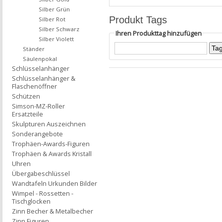
Silber Grün
Produkt Tags
Silber Rot
Silber Schwarz
Ihren Produkttag hinzufügen
Silber Violett
Ständer
Säulenpokal
Schlüsselanhänger
Schlüsselanhänger &
Flaschenöffner
Schützen
Simson-MZ-Roller
Ersatzteile
Skulpturen Auszeichnen
Sonderangebote
Trophäen-Awards-Figuren
Trophäen & Awards Kristall
Uhren
Übergabeschlüssel
Wandtafeln Urkunden Bilder
Wimpel - Rossetten -
Tischglocken
Zinn Becher & Metalbecher
Zinn Figuren