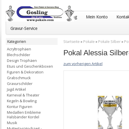
Euro-Pokale & Gravur-Shop Gosling
Mein Konto
Kontak
Gravur-Service
Kategorien
Startseite
»
Pokale
»
Pokale Silber
»
Po
Acryltrophäen
Pokal Alessia Sil
Blechschilder
Design Trophäen
zum vorherigen Artikel
Etuis und Geschenkboxen
Figuren & Dekoration
Grabschmuck
Gravurschilder
Jagd Artikel
Karneval & Theater
Kegeln & Bowling
Kontur Figuren
Medaillen Embleme
Halsbänder Kordel
Musik
Muttertag Hochzeit -