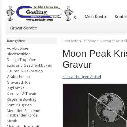
Euro-Pokale & Gravur-Shop Gosling
Mein Konto
Kontak
Gravur-Service
Kategorien
Startseite
»
Trophäen & Awards Kristall
Acryltrophäen
Moon Peak Kris
Blechschilder
Design Trophäen
Gravur
Etuis und Geschenkboxen
Figuren & Dekoration
zum vorherigen Artikel
Grabschmuck
Gravurschilder
Jagd Artikel
Karneval & Theater
Kegeln & Bowling
Kontur Figuren
Medaillen Embleme
Halsbänder Kordel
Musik
Muttertag Hochzeit -