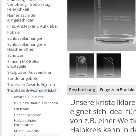
Verlobung - Geburtstag -
Feierlichkeit
Namensschilder
Klingelschilder
Pins, Anstecker & Aufkleber
Pokale
Schlüsselanhänger
Schlüsselanhänger &
Flaschenöffner
Schützen
Simson-MZ-Roller
Ersatzteile
Skulpturen Auszeichnen
Sonderangebote
Trophäen-Awards-Figuren
Beschreibung
Frage zum Produkt
Trophäen & Awards Kristall
Awards aus Metall
Unsere kristallklar
Blue bzw. blaue Trophäen
eignet sich ideal f
Edelstahl
Geschenkboxen
von z.B. einer Welt
Holztrophäen -
Ehrentafeln
Halbkreis kann in da
Kristall Awards