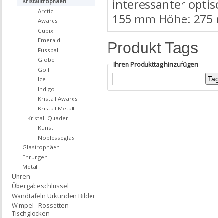
interessanter optis
Kristalltrophäen
Arctic
155 mm Höhe: 275 
Awards
Cubix
Emerald
Produkt Tags
Fussball
Globe
Ihren Produkttag hinzufügen
Golf
Ice
Indigo
Kristall Awards
Kristall Metall
Kristall Quader
Kunst
Noblesseglas
Glastrophäen
Ehrungen
Metall
Uhren
Übergabeschlüssel
Wandtafeln Urkunden Bilder
Wimpel - Rossetten -
Tischglocken