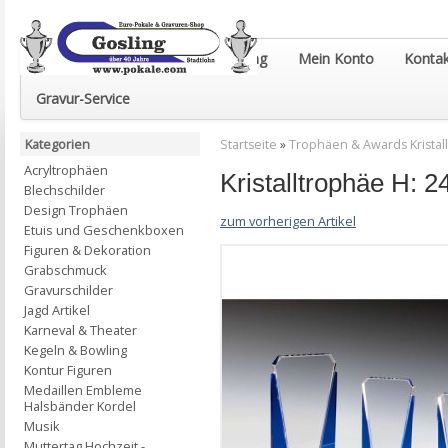
Euro-Pokale & Gravur-Shop Gosling
Mein Konto
Kontak
Gravur-Service
Kategorien
Startseite
»
Trophäen & Awards Kristall
Acryltrophäen
Kristalltrophäe H: 
Blechschilder
Design Trophäen
zum vorherigen Artikel
Etuis und Geschenkboxen
Figuren & Dekoration
Grabschmuck
Gravurschilder
Jagd Artikel
Karneval & Theater
Kegeln & Bowling
Kontur Figuren
Medaillen Embleme
Halsbänder Kordel
Musik
Muttertag Hochzeit -