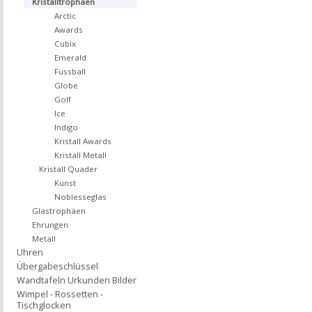
Kristalltrophäen
Arctic
Awards
Cubix
Emerald
Fussball
Globe
Golf
Ice
Indigo
Kristall Awards
Kristall Metall
Kristall Quader
Kunst
Noblesseglas
Glastrophäen
Ehrungen
Metall
Uhren
Übergabeschlüssel
Wandtafeln Urkunden Bilder
Wimpel - Rossetten -
Tischglocken