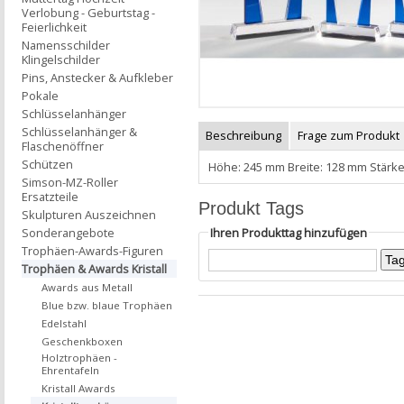
Verlobung - Geburtstag -
Feierlichkeit
Namensschilder
Klingelschilder
Pins, Anstecker & Aufkleber
Pokale
Schlüsselanhänger
Schlüsselanhänger &
Beschreibung
Frage zum Produkt
Flaschenöffner
Schützen
Höhe: 245 mm Breite: 128 mm Stärke
Simson-MZ-Roller
Ersatzteile
Produkt Tags
Skulpturen Auszeichnen
Ihren Produkttag hinzufügen
Sonderangebote
Trophäen-Awards-Figuren
Trophäen & Awards Kristall
Awards aus Metall
Blue bzw. blaue Trophäen
Edelstahl
Geschenkboxen
Holztrophäen -
Ehrentafeln
Kristall Awards