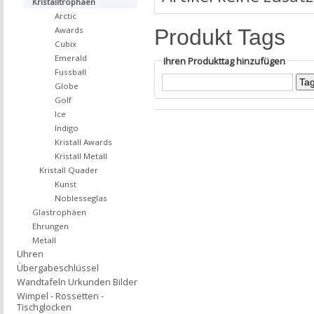
Kristalltrophäen
Arctic
Produkt Tags
Awards
Cubix
Emerald
Ihren Produkttag hinzufügen
Fussball
Globe
Golf
Ice
Indigo
Kristall Awards
Kristall Metall
Kristall Quader
Kunst
Noblesseglas
Glastrophäen
Ehrungen
Metall
Uhren
Übergabeschlüssel
Wandtafeln Urkunden Bilder
Wimpel - Rossetten -
Tischglocken