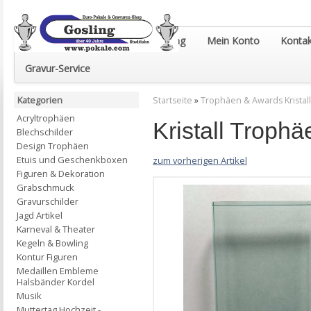
Euro-Pokale & Gravur-Shop Gosling
Mein Konto
Kontak
Gravur-Service
Kategorien
Startseite
»
Trophäen & Awards Kristall
Acryltrophäen
Kristall Troph
Blechschilder
Design Trophäen
Etuis und Geschenkboxen
zum vorherigen Artikel
Figuren & Dekoration
Grabschmuck
Gravurschilder
Jagd Artikel
Karneval & Theater
Kegeln & Bowling
Kontur Figuren
Medaillen Embleme
Halsbänder Kordel
Musik
Muttertag Hochzeit -