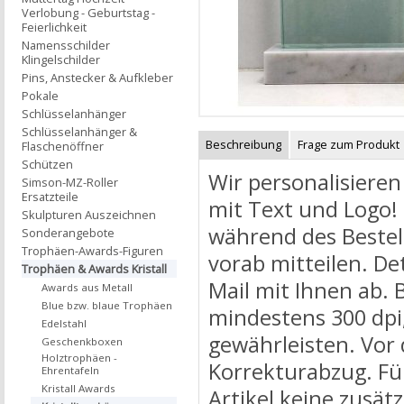
Verlobung - Geburtstag -
Feierlichkeit
Namensschilder
Klingelschilder
Pins, Anstecker & Aufkleber
Pokale
Schlüsselanhänger
Schlüsselanhänger &
Beschreibung
Frage zum Produkt
Flaschenöffner
Schützen
Wir personalisieren
Simson-MZ-Roller
Ersatzteile
mit Text und Logo!
Skulpturen Auszeichnen
während des Bestel
Sonderangebote
Trophäen-Awards-Figuren
vorab mitteilen. De
Trophäen & Awards Kristall
Mail mit Ihnen ab. 
Awards aus Metall
Blue bzw. blaue Trophäen
mindestens 300 dpi,
Edelstahl
gewährleisten. Vor 
Geschenkboxen
Holztrophäen -
Korrekturabzug. Für
Ehrentafeln
Kristall Awards
Artikel keine zusät