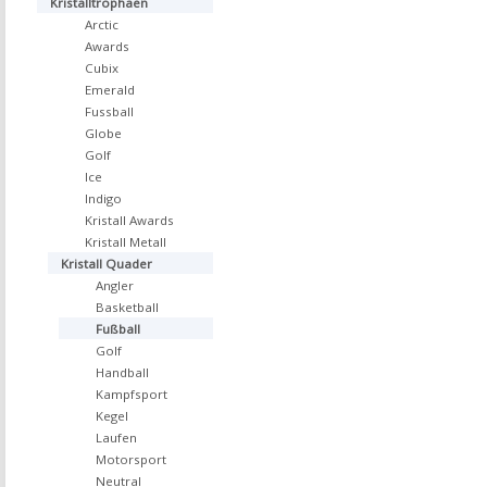
Kristalltrophäen
Arctic
Awards
Cubix
Emerald
Fussball
Globe
Golf
Ice
Indigo
Kristall Awards
Kristall Metall
Kristall Quader
Angler
Basketball
Fußball
Golf
Handball
Kampfsport
Kegel
Laufen
Motorsport
Neutral