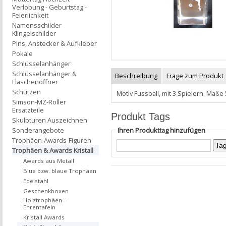
Verlobung - Geburtstag -
Feierlichkeit
Namensschilder
Klingelschilder
Pins, Anstecker & Aufkleber
Pokale
Schlüsselanhänger
Schlüsselanhänger &
Beschreibung
Frage zum Produkt
Flaschenöffner
Schützen
Motiv Fussball, mit 3 Spielern. Maß
Simson-MZ-Roller
Ersatzteile
Produkt Tags
Skulpturen Auszeichnen
Ihren Produkttag hinzufügen
Sonderangebote
Trophäen-Awards-Figuren
Trophäen & Awards Kristall
Awards aus Metall
Blue bzw. blaue Trophäen
Edelstahl
Geschenkboxen
Holztrophäen -
Ehrentafeln
Kristall Awards