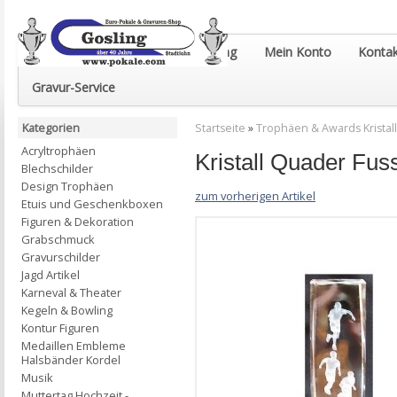
Euro-Pokale & Gravur-Shop Gosling
Mein Konto
Kontak
Gravur-Service
Kategorien
Startseite
»
Trophäen & Awards Kristall
Acryltrophäen
Kristall Quader Fuss
Blechschilder
Design Trophäen
zum vorherigen Artikel
Etuis und Geschenkboxen
Figuren & Dekoration
Grabschmuck
Gravurschilder
Jagd Artikel
Karneval & Theater
Kegeln & Bowling
Kontur Figuren
Medaillen Embleme
Halsbänder Kordel
Musik
Muttertag Hochzeit -